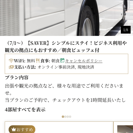
おります。
【アクセス】
最寄り駅 京浜急行「穴守稲荷駅」より徒歩3分
1/8
※「エアポート快特」「快特」は停車しませんので、ご注
意ください。
（7/1～）【SAVER】シンプルにステイ！ビジネス利用や
観光の拠点にもおすすめ／朝食ビュッフェ付
【ホテル無料シャトルバスのご案内】
ホテル⇔羽田空港間をご予約不要の無料シャトルバスが運
WiFi:
無料
食事:
朝食
キャンセルポリシー
行しております。
支払い方法:
オンライン事前決済, 現地決済
ホテル出発は4：00a.m.～、空港からホテルへは0：
プラン内容
00a.m.前後まで運行しているので、
出張や観光の拠点など、様々な用途でご利用くださいま
早朝便や深夜に到着される方にも安心してご利用いただけ
せ。
ます。
当プランのご予約で、チェックアウトを1時間延長いたし
※詳細は公式ホームページをご確認ください。
ます。
※交通事情等により遅れることもございますので、必ず余
4部屋すべてを表示
※【SAVER（セイバー）】とは、オークラニッコーホテル
裕をもってご利用ください。
ズ各ホテルがご用意している標準の宿泊プランです。
【駐車場のご案内】
おすすめ