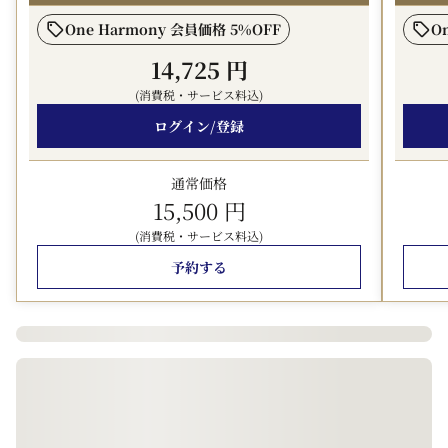
・ビジネス利用に嬉しいズボンプレッサーを全客室に完備
One Harmony 会員価格 5%OFF
O
・客室のテレビは43V型以上の大型スマートTVを用意
・エアウィーブ＆Refaのドライヤー・シャワーヘッドで
14,725 円
寛げるお部屋タイプもご用意！（アドバンスフロアのみ）
(消費税・サービス料込)
・旅の目的に合わせてご利用いただける、機能性と利便性
ログイン/登録
を兼ね備えた多様な客室
・京浜急行「穴守稲荷駅」より徒歩3分の好立地
通常価格
【レストラン：Cafe&Dining HARUHORO】
15,500 円
入口をくぐると光をふんだんに取り込んだ開放的なテーブ
(消費税・サービス料込)
ル席が広がります。
素材を生かし四季折々の食材をふんだんに使用した週替わ
予約する
りのランチメニューや、
シェフ自慢のお肉料理、種類豊富な一品料理をご用意して
おります。
【アクセス】
最寄り駅 京浜急行「穴守稲荷駅」より徒歩3分
※「エアポート快特」「快特」は停車しませんので、ご注