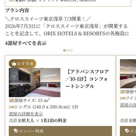
プラン内容
＼クロススイーツ東京浅草 7/3開業！／
2026年7月3日に「クロススイーツ東京浅草」が開業する
ことを記念して、ORIX HOTELS & RESORTSの各施設に
て、開業記念プランを販売いたします。クロススイーツ東
4部屋すべてを表示
京浅草は、浅草寺に近い立地で、浅草や東京観光の拠点と
なるアパートメントホテルです。ご家族やグループ、多人
数でのご利用に最適なお部屋を多数ご用意しております。
おすすめ
【アドバンスフロア
当プランのご予約で、チェックアウトを1時間延長いたし
／10-11F】コンフォ
ます。
ートシングル
※【SAVER（セイバー）】とは、オークラニッコーホテル
部屋サ
ズ各ホテルがご用意している標準の宿泊プランです。
ツイン 
2
部屋サイズ: 15 m
部屋の
シングル (140.0 x 200.0cm): 1台
□プラン内容
部屋の詳細を表示
・チェックアウト12時（通常11時）
合計金額
大人 × 1名
1泊の料金
合計金
【ホテルJALシティ羽田 東京の魅力】
メンバー特典
メ
・羽田空港～ホテル間の予約不要の無料シャトルバスが毎