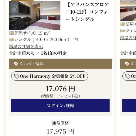
□プラン内容
羽田高速ランプから約200mのアクセス。
【アドバンスフロア
・チェックアウト12時（通常11時）
駐車料金：1,500円（税込）／1泊（14：00～翌朝11：
／10-11F】コンフォ
00）
ートシングル
□朝食ビュッフェのご案内
※予約制となりますので、ご利用の際はお電話にてお問い
部屋サ
旅の記憶に寄り添う、優しい朝食。
合わせください。
ツイン 
2
部屋サイズ: 15 m
創業130年の羽田佃煮や地元食材、肉・魚料理、刺身をは
部屋の
※ホテル駐車場が満車の場合は、近隣の駐車場をご利用く
シングル (140.0 x 200.0cm): 1台
じめ、人気のカレーなど種類豊富な和洋折衷のメニューを
ださい。
部屋の詳細を表示
お好みにアレンジ！
合計金額
大人 × 1名
1泊の料金
合計金
朝5時からの営業のため、早朝便利用の方にもおススメ！
【注意事項】
"as you like" あなただけの朝食のひと時をお楽しみくだ
メンバー特典
メ
・宿泊税は別途現地にてお支払いいただきます。
さい。
・特別料金のため、JMBホテルマイル及び航空会社マイレ
One Harmony 会員価格 5%OFF
O
営業時間 5：00～10：00（L.O.9：30）
ージは積算対象外となります。
17,076 円
【ホテルJALシティ羽田 東京の魅力】
(消費税・サービス料込)
・羽田空港～ホテル間の予約不要の無料シャトルバスが毎
日運行中！前後泊にも便利！
ログイン/登録
（運行は1時間あたり2～3本、所要7～20分）
・四季折々の素材を生かしAた、シェフオリジナル料理が
通常価格
楽しめるレストラン併設
17,975 円
・全客室シモンズベッドで快適な滞在を！