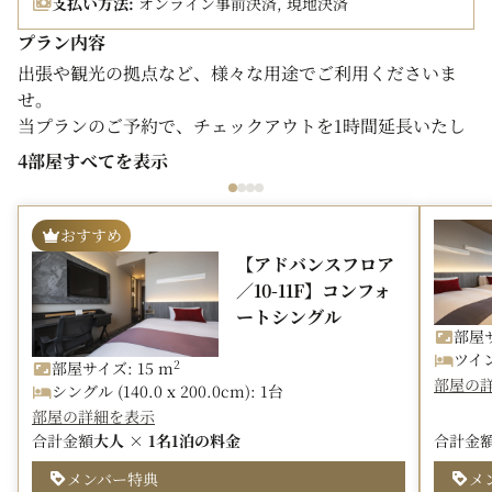
支払い方法:
オンライン事前決済, 現地決済
ます。
※詳細は公式ホームページをご確認ください。
プラン内容
※交通事情等により遅れることもございますので、必ず余
出張や観光の拠点など、様々な用途でご利用くださいま
裕をもってご利用ください。
せ。
当プランのご予約で、チェックアウトを1時間延長いたし
【駐車場のご案内】
ます。
羽田高速ランプから約200mのアクセス。
4部屋すべてを表示
※【SAVER（セイバー）】とは、オークラニッコーホテル
駐車料金：1,500円（税込）／1泊（14：00～翌朝11：
ズ各ホテルがご用意している標準の宿泊プランです。
00）
おすすめ
※予約制となりますので、ご利用の際はお電話にてお問い
□プラン内容
合わせください。
【アドバンスフロア
・チェックアウト12時（通常11時）
※ホテル駐車場が満車の場合は、近隣の駐車場をご利用く
／10-11F】コンフォ
ださい。
ートシングル
【ホテルJALシティ羽田 東京の魅力】
部屋サ
・羽田空港～ホテル間の予約不要の無料シャトルバスが毎
【注意事項】
ツイン 
2
部屋サイズ: 15 m
日運行中！前後泊にも便利！
部屋の
・ホテルJALシティ羽田 東京 ウエストウイングとお間違え
シングル (140.0 x 200.0cm): 1台
（運行は1時間あたり2～3本、所要7～20分）
の無いようご注意ください。
部屋の詳細を表示
・四季折々の素材を生かした、シェフオリジナル料理が楽
チェックイン手続きは予約いただきました各館フロント
合計金額
大人 × 1名
1泊の料金
合計金
しめるレストラン併設
でお願いいたします。
・全客室シモンズベッドで快適な滞在を！
メンバー特典
メ