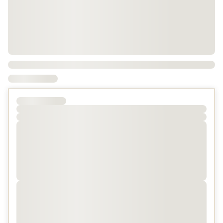
意ください。
【ホテル無料シャトルバスのご案内】
ホテル⇔羽田空港間をご予約不要の無料シャトルバスが運
行しております。
ホテル出発は4：00a.m.～、空港からホテルへは0：
00a.m.前後まで運行しているので、
早朝便や深夜に到着される方にも安心してご利用いただけ
ます。
※詳細は公式ホームページをご確認ください。
※交通事情等により遅れることもございますので、必ず余
裕をもってご利用ください。
【駐車場のご案内】
羽田高速ランプから約200mのアクセス。
駐車料金：1,500円（税込）／1泊（14：00～翌朝11：
00）
※予約制となりますので、ご利用の際はお電話にてお問い
合わせください。
※ホテル駐車場が満車の場合は、近隣の駐車場をご利用く