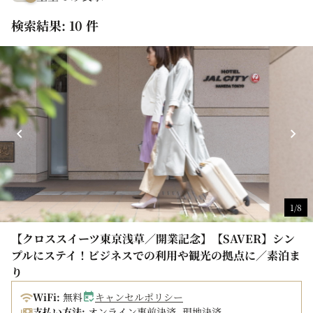
検索結果: 10 件
1/8
【クロススイーツ東京浅草／開業記念】【SAVER】シン
プルにステイ！ビジネスでの利用や観光の拠点に／素泊ま
り
WiFi:
無料
キャンセルポリシー
支払い方法:
オンライン事前決済, 現地決済