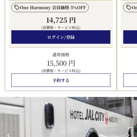
日運行中！前後泊にも便利！
One Harmony 会員価格 5%OFF
O
（運行は1時間あたり2～3本、所要7～20分）
14,725 円
・四季折々の素材を生かした、シェフオリジナル料理が楽
(消費税・サービス料込)
しめるレストラン併設
・全客室シモンズベッドで快適な滞在を！
ログイン/登録
・ビジネス利用に嬉しいズボンプレッサーを全客室に完備
・客室のテレビは43V型以上の大型スマートTVを用意
通常価格
・エアウィーブ＆Refaのドライヤー・シャワーヘッドで
15,500 円
寛げるお部屋タイプもご用意！（アドバンスフロアのみ）
(消費税・サービス料込)
・旅の目的に合わせてご利用いただける、機能性と利便性
を兼ね備えた多様な客室
予約する
・京浜急行「穴守稲荷駅」より徒歩3分の好立地
【レストラン：Cafe&Dining HARUHORO】
入口をくぐると光をふんだんに取り込んだ開放的なテーブ
ル席が広がります。
素材を生かし四季折々の食材をふんだんに使用した週替わ
りのランチメニューや、
シェフ自慢のお肉料理、種類豊富な一品料理をご用意して