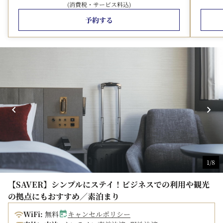
(消費税・サービス料込)
・ビジネス利用に嬉しいズボンプレッサーを全客室に完備
・客室のテレビは43V型以上の大型スマートTVを用意
予約する
・エアウィーブ＆Refaのドライヤー・シャワーヘッドで
寛げるお部屋タイプもご用意！（アドバンスフロアのみ）
・旅の目的に合わせてご利用いただける、機能性と利便性
を兼ね備えた多様な客室
・京浜急行「穴守稲荷駅」より徒歩3分の好立地
【アクセス】
最寄り駅 京浜急行「穴守稲荷駅」より徒歩3分
※「エアポート快特」「快特」は停車しませんので、ご注
意ください。
【ホテル無料シャトルバスのご案内】
1/8
ホテル⇔羽田空港間をご予約不要の無料シャトルバスが運
行しております。
【SAVER】シンプルにステイ！ビジネスでの利用や観光
ホテル出発は4：00a.m.～、空港からホテルへは0：
の拠点にもおすすめ／素泊まり
00a.m.前後まで運行しているので、
WiFi:
無料
キャンセルポリシー
早朝便や深夜に到着される方にも安心してご利用いただけ