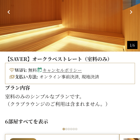
100％（連泊の場合は全泊数分）かかります（ご予約完了
時点よりキャンセル料が発生いたします）。
※ご予約完了後の返金、およびご予約内容の変更は一切い
たしかねます。
■東京都宿泊税■
1/6
ご宿泊料金が1名あたり1泊1万円以上の場合、都の条例に
より宿泊税（1万円～1万5千円未満：100円、1万5千円以
【SAVER】オークラベストレート（室料のみ）
上：200円）が別途かかります。
※お支払い方法（現地決済／オンライン事前決済）にかか
WiFi:
無料
キャンセルポリシー
わらず、ホテルでのお支払いとなります。
支払い方法:
オンライン事前決済, 現地決済
※2027年4月1日泊以降、条例の改定が予定されており、
プラン内容
税額が変更となる可能性がございます。
室料のみのシンプルなプランです。
（クラブラウンジのご利用は含まれません。）
■デポジットのご案内■
チェックインの際に、クレジットカードのプリントを頂戴
■東京都宿泊税■
するか、ご予約金額と同額の現金を一旦お預かりしチェッ
6部屋すべてを表示
ご宿泊料金が1名あたり1泊1万円以上の場合、都の条例に
クアウトの際に精算いたします。
より宿泊税（1万円～1万5千円未満：100円、1万5千円以
上：200円）が別途かかります。