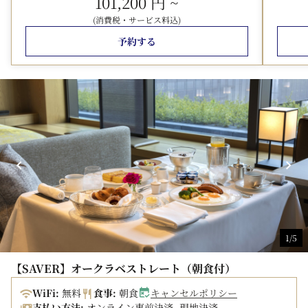
101,200 円
~
(消費税・サービス料込)
予約する
1/5
【SAVER】オークラベストレート（朝食付）
WiFi:
無料
食事:
朝食
キャンセルポリシー
支払い方法:
オンライン事前決済, 現地決済