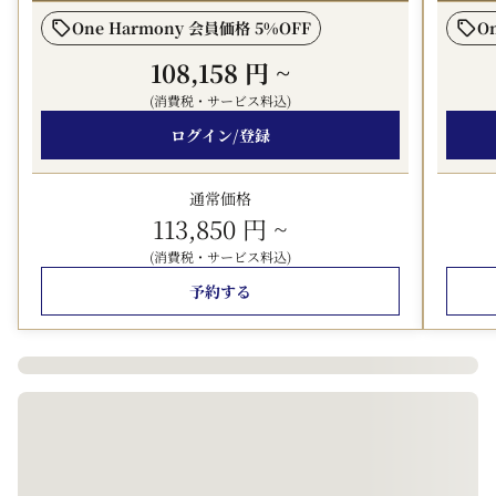
ご宿泊料金が1名あたり1泊1万円以上の場合、都の条例に
One Harmony 会員価格 5%OFF
O
より宿泊税（1万円～1万5千円未満：100円、1万5千円以
108,158 円
~
上：200円）が別途かかります。
(消費税・サービス料込)
※お支払い方法（現地決済／オンライン事前決済）にかか
わらず、ホテルでのお支払いとなります。
ログイン/登録
※2027年4月1日泊以降、条例の改定が予定されており、
税額が変更となる可能性がございます。
通常価格
113,850 円
~
■デポジットのご案内■
チェックインの際に、クレジットカードのプリントを頂戴
(消費税・サービス料込)
するか、ご予約金額の200%の現金を一旦お預かりしチェ
予約する
ックアウトの際に精算いたします。