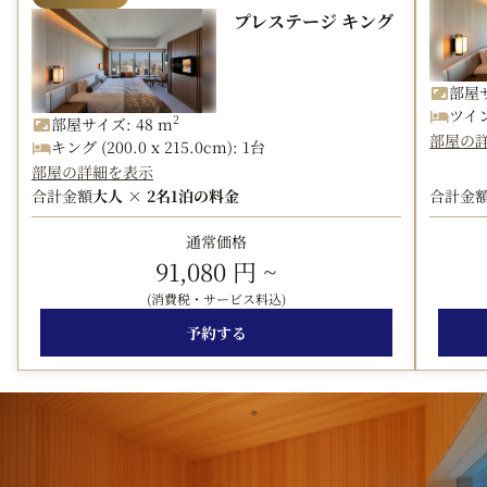
プレステージ キング
以下よりお選びいただけます。
・
オールデイダイニング オーキッド
・
日本料理 山里
部屋サ
・
ルームサービス
ツイン 
2
部屋サイズ: 48 m
・
フランス料理 ヌーヴェル・エポック
（ヘリテージにご
部屋の
キング (200.0 x 215.0cm): 1台
宿泊 および 12歳以上のお客様限定）
部屋の詳細を表示
合計金額
大人 × 2名
1泊の料金
合計金
■ご注意事項■
※One Harmony会員特典の5%優待は対象外です。
通常価格
※添い寝のお子様のご朝食は含まれません。
91,080 円
~
※レストランをご利用の際、ドレスコードはスマートカジ
(消費税・サービス料込)
ュアルにてお願いいたします（ショートパンツ、サンダ
ル、男性の袖無しの衣服および着帽はご遠慮ください）。
予約する
■オンライン事前決済限定・返金変更不可プランの注意事
項■
※ご予約時にクレジットカードにてお支払いいただきま
す。
※キャンセルの場合は、期日にかかわらずキャンセル料が