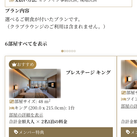
プラン内容
選べるご朝食が付いたプランです。
（クラブラウンジのご利用は含まれません。）
■ご朝食■
6部屋すべてを表示
以下よりお選びいただけます。
・
オールデイダイニング オーキッド
・
日本料理 山里
おすすめ
・
ルームサービス
プレステージ キング
・
フランス料理 ヌーヴェル・エポック
（ヘリテージにご
宿泊 および 12歳以上のお客様限定）
部屋サ
■ご注意事項■
ツイン 
2
部屋サイズ: 48 m
※添い寝のお子様のご朝食は含まれません。
部屋の
キング (200.0 x 215.0cm): 1台
※レストランをご利用の際、ドレスコードはスマートカジ
部屋の詳細を表示
ュアルにてお願いいたします（ショートパンツ、サンダ
合計金額
大人 × 2名
1泊の料金
合計金
ル、男性の袖無しの衣服および着帽はご遠慮ください）。
メンバー特典
メ
■東京都宿泊税■