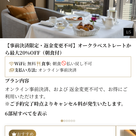
1/5
【事前決済限定・返金変更不可】オークラベストレートか
ら最大20％OFF（朝食付）
WiFi:
無料
食事:
朝食
払い戻し不可
支払い方法:
オンライン事前決済
プラン内容
オンライン事前決済、および 返金変更不可で、お得にご
利用いただけます。
※ご予約完了時点よりキャンセル料が発生いたします。
6部屋すべてを表示
選べるご朝食が付いたプランです。
（クラブラウンジのご利用は含まれません。）
おすすめ
■ご朝食■