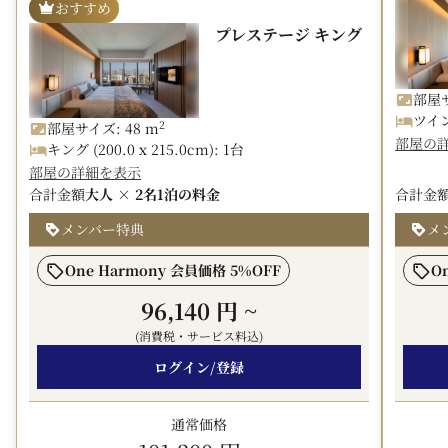
おすすめ
※お支払い方法（現地決済／オンライン事前決済）にかか
プレステージ キング
わらず、ホテルでのお支払いとなります。
※2027年4月1日泊以降、条例の改定が予定されており、
税額が変更となる可能性がございます。
部屋サ
ツイン 
2
部屋サイズ: 48 m
■デポジットのご案内■
部屋の
キング (200.0 x 215.0cm): 1台
チェックインの際に、クレジットカードのプリントを頂戴
部屋の詳細を表示
するか、ご予約金額の200%の現金を一旦お預かりしチェ
合計金額
大人 × 2名
1泊の料金
合計金
ックアウトの際に精算いたします。
メンバー特典
メ
One Harmony 会員価格 5%OFF
O
96,140 円
~
(消費税・サービス料込)
ログイン/登録
通常価格