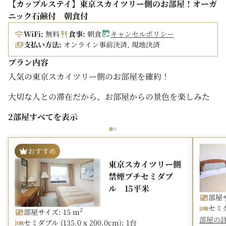
【カップルステイ】東京スカイツリー側のお部屋！オーガ
ニック石鹸付 朝食付
WiFi:
無料
食事:
朝食
キャンセルポリシー
支払い方法:
オンライン事前決済, 現地決済
プラン内容
人気の東京スカイツリー側のお部屋を確約！
大切な人との滞在だから、お部屋からの景色を楽しみた
い！
2部屋すべてを表示
そんなカップルのお客様に人気の東京スカイツリー側ルー
ム。
おすすめ
さらに100％オーガニックの石鹸「バーモントソープ」
東京スカイツリー側
「バスシャワージェル」をお部屋にご用意いたします。
禁煙プチセミダブ
ル 15平米
■朝食
部屋サ
2階ブラスリー「ハーモニー」
セミダブ
2
部屋サイズ: 15 m
AM 6:00～10:30（L/O 10:00）
部屋の
セミダブル (135.0 x 200.0cm): 1台