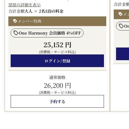
合計金
部屋の詳細を表示
★プラン内容
合計金額
大人 × 2名
1泊の料金
メ
・東京スカイツリー側8階以上のお部屋
メンバー特典
※天候によって東京スカイツリーをよくご覧いただけない
O
場合がございます
One Harmony 会員価格 4%OFF
※プチセミダブル、セミダブルはベッド幅の都合により、
25,152 円
幼児添寝（布団なし）はご遠慮いただいております
(消費税・サービス料込)
・バーモントソープとバス＆シャワージェル（アメリカ
ログイン/登録
製）
1名様につき1セット、ミニサイズとなります
通常価格
26,200 円
■アクセス
(消費税・サービス料込)
東京メトロ東西線「東陽町駅」1番出口より徒歩約7分
予約する
◎東京駅から車で約20分
◎JR総武線・錦糸町駅から都営バスで約15分
■東京ディズニーリゾート(R)グッドネイバーホテル・シ