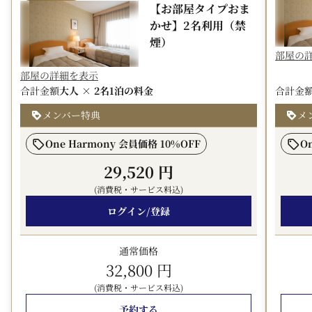
【お部屋タイプおま
かせ】2名利用（禁
※ベッドタイプ、ルームタイプ、景観等のリクエストは一
煙）
切承りかねます
部屋の
※お部屋タイプにて禁煙・喫煙をお選びください
部屋の詳細を表示
※本プランはオンライン決済限定プランです
合計金額
大人 × 2名
1泊の料金
合計金
■朝食■
メンバー特典
メ
和洋のブッフェスタイル
会場 LB階 ブッフェレストランつばき
One Harmony 会員価格 10%OFF
O
営業時間 6:30～10:00 （1月～2月 7:00～10:00）
29,520 円
～朝食ブッフェのテーマは「新潟の恵み」～
(消費税・サービス料込)
ホテルオークラ新潟自慢の朝食は新潟県産コシヒカリ2種
ログイン/登録
食べ比べや新潟ブランド卵を使ったオムレツなど、和食＆
洋食を含め約50種以上！
炊き立てのコシヒカリと共にのっぺ、栃尾の油揚げ、タレ
通常価格
カツ、ふのりそば、大力納豆、笹川流れの干物など地元の
32,800 円
郷土料理をお好きなだけお楽しみください。
(消費税・サービス料込)
毎朝ホテル内ベーカリーで焼き上げるクロワッサンやデニ
予約する