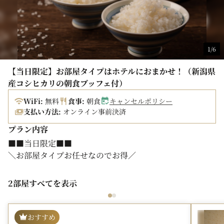
1/6
【当日限定】お部屋タイプはホテルにおまかせ！（新潟県
産コシヒカリの朝食ブッフェ付）
WiFi:
無料
食事:
朝食
キャンセルポリシー
支払い方法:
オンライン事前決済
プラン内容
■■当日限定■■
＼お部屋タイプお任せなのでお得／
お部屋はホテルにお任せ！
2部屋すべてを表示
当日限定のスペシャルプライス。
精算はオンライン決済なのでチェックインも楽々♪
どこのお部屋に泊まれるかは、チェックインまでお楽しみ
おすすめ
に！