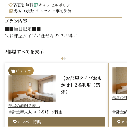
WiFi:
無料
キャンセルポリシー
支払い方法:
オンライン事前決済
プラン内容
■■当日限定■■
＼お部屋タイプお任せなのでお得／
お部屋はホテルにお任せ！
2部屋すべてを表示
当日限定のスペシャルプライス。
精算はオンライン決済なのでチェックインも楽々♪
どこのお部屋に泊まれるかは、チェックインまでお楽しみ
おすすめ
に！
【お部屋タイプおま
かせ】2名利用（禁
※ベッドタイプ、ルームタイプ、景観等のリクエストは一
煙）
切承りかねます
部屋の
※お部屋タイプにて禁煙・喫煙をお選びください
部屋の詳細を表示
※本プランはオンライン決済限定プランです
合計金額
大人 × 2名
1泊の料金
合計金
メンバー特典
メ