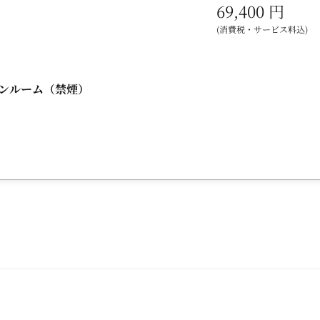
69,400 円
■シェフこだわりの7品程度のコース
(消費税・サービス料込)
・アミューズ
・冷前菜
・温前菜
ンルーム（禁煙）
・パスタ
・魚料理
・肉料理
・ドルチェ
・小菓子
・カフェ
■特典
お誕生日月のご利用で、ご夕食時にバースデ
（ご予約時にお申し付けいただき、当日誕生
■ ご朝食
和洋ブッフェ 17階 トップラウンジ 「オリゾン
和朝食 6階 京料理「入舟」 7:00～10