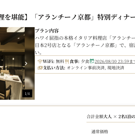
理を堪能】「アランチーノ京都」特別ディナ
プラン内容
ハワイ屈指の本格イタリア料理店「アランチ
日本2号店となる「アランチーノ京都」で、宿
い。
WiFi:
無料
食事:
夕食
2026/08/10 2
■ご夕食：「アランチーノ」にてディナーコ
支払い方法:
オンライン事前決済, 現地決済
ホテルオークラ京都北隣 京都福住ビル1階 (17:3
→営業時間を変更させていただく場合がござ
1/4
※ご希望のお時間が満席の場合がございます
す。
※お子様のご利用は小学生以上に限らせてい
合計金額
大人 × 2名
1泊
※苦手な食材や、アレルギーなどがある場合
※お食事の際のお飲み物代は含まれておりま
※仕入れ状況等により、予告なくメニュー内
通常価格