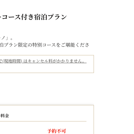
ーコース付き宿泊プラン
ーノ」。
泊プラン限定の特別コースをご堪能くださ
3:59まで(現地時間) はキャンセル料がかかりません。
ース
0～22:30 ※ラストオーダー21:00)
います。
。満席の際は事前ご連絡させていただきま
ただきます。
の料金
、事前にご連絡をお願いいたします。
せん。各自でご精算ください。
容が一部変更になる場合がございます。
予約不可