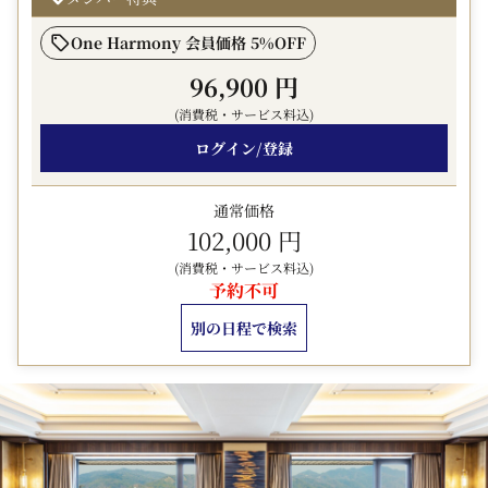
かひとつ選択可）
(1)ホテル特製フレンチトースト
One Harmony 会員価格 5%OFF
(2)パティシエ特製ケーキ（数量限定）
96,900 円
(3)サンドイッチ（ハーフサイズ）
(消費税・サービス料込)
(4)ホテルオークラ神戸 お持ち帰り焼き菓子セット
(5)ヘルスクラブ内 サウナ・バス無料（おひとり様1回）
ログイン/登録
※(1)～(3)はロビー階カジュアルダイニング「カメリア」
もしくはルームサービスにて、(4)はロビー階カジュアル
通常価格
ダイニング「カメリア」テイクアウトコーナーにてご用
102,000 円
意。
(消費税・サービス料込)
２.ミニバー内ドリンク及びコーヒーマシンは全て無料
予約不可
（追加分は有料）※コンフォートスイートはコーヒーマシ
別の日程で検索
ンのみ無料
３.駐車場代無料（チェックアウト日の16：00まで・通常1
泊1,500円）
※特典は、予告なく変更する場合がございます。
◆添い寝のお子様