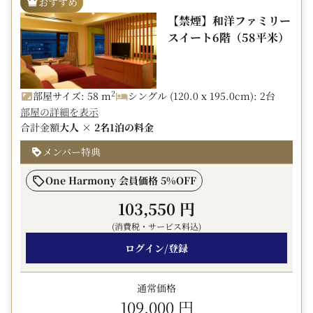
おすすめ
※和洋ファミリースイートを3名～4名様でご利用の場合
【禁煙】和洋ファミリー
は、和室へ布団1～2組をご用意いたします。
スイート6階（58平米）
■スイート設備■
・ふかふかのバスタオル生地で仕上げたオリジナルバスロ
ーブ
2
部屋サイズ: 58 m
シングル (120.0 x 195.0cm): 2台
・マットレスパッド「エアウィーヴ」を使用
部屋の詳細を表示
合計金額
大人 × 2名
1泊の料金
■朝食■
ルームサービス 6:00～11:00（レストラン7:00～10:00で
メンバー特典
の朝食ブッフェも選択可）
※朝食内容及び提供時間は、予告なく変更になる場合有
One Harmony 会員価格 5%OFF
103,550 円
■スイート・特別室ご宿泊者様特典■
１.スイートルームプレミアムチケット（下記よりいずれ
(消費税・サービス料込)
かひとつ選択可）
ログイン/登録
(1)ホテル特製フレンチトースト
(2)パティシエ特製ケーキ（数量限定）
通常価格
(3)サンドイッチ（ハーフサイズ）
109,000 円
(4)ホテルオークラ神戸 お持ち帰り焼き菓子セット