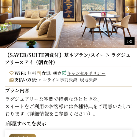
12歳（小学生）以下のお子様が大人と同じベッドで添い
寝される場合（食事なし･ベッドなし）、お子様の宿泊料
金は無料です。ただし、朝食代等その他食事などは別途有
料。
■キャンセル料のご案内
1/8
前日：宿泊料金の20%
当日：宿泊料金の80%
【SAVER/SUITE朝食付】基本プラン/スイート ラグジュ
不泊（無連絡）：宿泊料金の100%
アリーステイ（朝食付）
WiFi:
無料
食事:
朝食
キャンセルポリシー
支払い方法:
オンライン事前決済, 現地決済
プラン内容
ラグジュアリーな空間で特別なひとときを。
スイートをご利用のお客様には各種特典をご用意いたして
おります（詳細情報をご参照ください）。
1部屋すべてを表示
※3名様でのご利用の場合エキストラベッドをリビングに
1台ご用意。