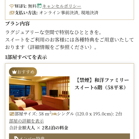
WiFi:
無料
キャンセルポリシー
支払い方法:
オンライン事前決済, 現地決済
プラン内容
ラグジュアリーな空間で特別なひとときを。
スイートをご利用のお客様には各種特典をご用意いたして
おります（詳細情報をご参照ください）。
1部屋すべてを表示
※3名様でのご利用の場合エキストラベッドをリビングに
1台ご用意。
おすすめ
※和洋ファミリースイートを3名～4名様でご利用の場合
【禁煙】和洋ファミリー
は、和室へ布団1～2組をご用意いたします。
スイート6階（58平米）
■スイート設備■
・ふかふかのバスタオル生地で仕上げたオリジナルバスロ
ーブ
2
部屋サイズ: 58 m
シングル (120.0 x 195.0cm): 2台
・マットレスパッド「エアウィーヴ」を使用
部屋の詳細を表示
合計金額
大人 × 2名
1泊の料金
■スイート・特別室ご宿泊者様特典■
１.スイートルームプレミアムチケット（下記よりいずれ
メンバー特典