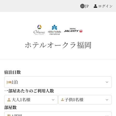
ログイン
JP
ホテルオークラ福岡
宿泊日数
1泊
一部屋あたりのご利用人数
大人1名様
子供0名様
部屋数