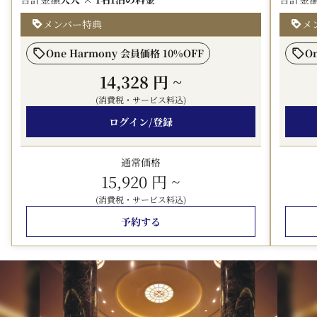
・福岡空港から9分（4駅）
メンバー特典
メ
・博多から3分（2駅）
・天神から1分（1駅）
One Harmony 会員価格 10%OFF
O
PayPayドーム、マリンメッセ福岡、福岡国際会議場へも
14,328 円
~
好アクセス。
(消費税・サービス料込)
■ WiFi
ログイン/登録
客室・ロビー・レストランにて、無料のWiFiをご利用い
ただけます。
通常価格
■ お荷物のお預かり
15,920 円
~
チェックイン前・チェックアウト後ともに、ロビーにてお
(消費税・サービス料込)
荷物をお預かりします。
予約する
■ チェックアウト
11時までご利用いただけるため、朝もゆとりをもってお過
ごしいただけます。
※客室の階層および景観の指定は承っておりません。