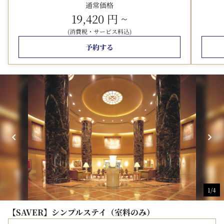
・天神から1分（1駅）
通常価格
19,420 円
~
PayPayドーム、マリンメッセ福岡、福岡国際会議場へも
好アクセス。
(消費税・サービス料込)
予約する
■ WiFi
客室・ロビー・レストランにて、無料のWiFiをご利用い
ただけます。
■ お荷物のお預かり
チェックイン前・チェックアウト後ともに、ロビーにてお
荷物をお預かりします。
■ チェックアウト
11時までご利用いただけるため、朝もゆとりをもってお過
ごしいただけます。
※客室の階層および景観の指定は承っておりません。
1/4
＜宿泊税について＞
【SAVER】シンプルステイ（室料のみ）
福岡県および福岡市の条例により、2020年4月1日以降、