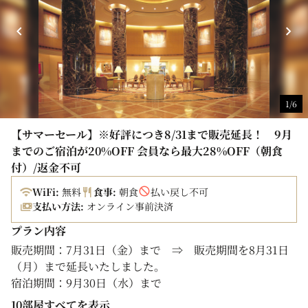
＜宿泊税について＞
福岡県および福岡市の条例により、2020年4月1日以降、
宿泊税を別途頂戴しております。
オンラインカード決済の場合も、宿泊税は現地にてお支払
いいただきます。
・宿泊料金20,000円未満：200円（県税50円含む）
1/6
・宿泊料金20,000円以上：500円（県税50円含む）
【サマーセール】※好評につき8/31まで販売延長！ 9月
までのご宿泊が20%OFF 会員なら最大28%OFF（朝食
付）/返金不可
WiFi:
無料
食事:
朝食
払い戻し不可
支払い方法:
オンライン事前決済
プラン内容
販売期間：7月31日（金）まで ⇒ 販売期間を8月31日
（月）まで延長いたしました。
宿泊期間：9月30日（水）まで
10部屋すべてを表示