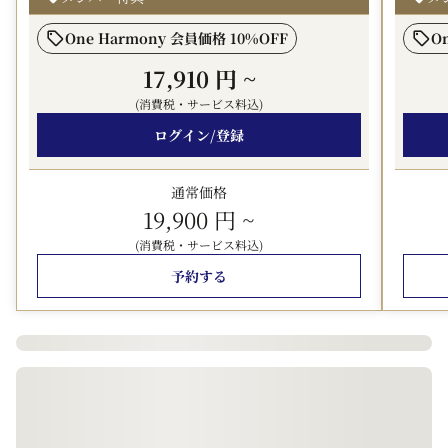
■ お荷物のお預かり
チェックイン前・チェックアウト後ともに、ロビーにてお
One Harmony 会員価格 10%OFF
O
荷物をお預かりします。
17,910 円
~
■ チェックアウト
(消費税・サービス料込)
11時までご利用いただけるため、朝もゆとりをもってお過
ログイン/登録
ごしいただけます。
※客室の階層および景観の指定は承っておりません。
通常価格
19,900 円
~
＜宿泊税について＞
(消費税・サービス料込)
福岡県および福岡市の条例により、2020年4月1日以降、
宿泊税を別途頂戴しております。
予約する
オンラインカード決済の場合も、宿泊税は現地にてお支払
いいただきます。
・宿泊料金20,000円未満：200円（県税50円含む）
・宿泊料金20,000円以上：500円（県税50円含む）