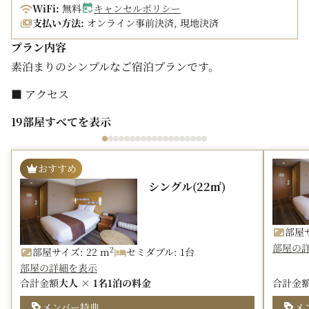
宿泊税を別途頂戴しております。
WiFi:
無料
キャンセルポリシー
オンラインカード決済の場合も、宿泊税は現地にてお支払
支払い方法:
オンライン事前決済, 現地決済
いいただきます。
プラン内容
・宿泊料金20,000円未満：200円（県税50円含む）
素泊まりのシンプルなご宿泊プランです。
・宿泊料金20,000円以上：500円（県税50円含む）
■ アクセス
地下鉄中洲川端駅直結で、雨天時でも屋外に出ることなく
19部屋すべてを表示
ご来館いただけます。
※川端口改札から出て6番出口方面直結
・福岡空港から9分（4駅）
おすすめ
・博多から3分（2駅）
シングル(22㎡)
・天神から1分（1駅）
PayPayドーム、マリンメッセ福岡、福岡国際会議場へも
好アクセス。
部屋サ
部屋の
2
部屋サイズ: 22 m
セミダブル: 1台
■ WiFi
部屋の詳細を表示
客室・ロビー・レストランにて、無料のWiFiをご利用い
合計金額
大人 × 1名
1泊の料金
合計金
ただけます。
メンバー特典
メ