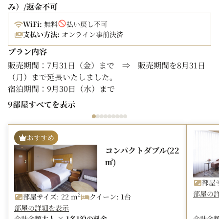
み）/返金不可
WiFi:
無料
払い戻し不可
支払い方法:
オンライン事前決済
プラン内容
販売期間：7月31日（金）まで ⇒ 販売期間を8月31日
（月）まで延長いたしました。
宿泊期間：9月30日（水）まで
9部屋すべてを表示
駅直結の好立地で、暑い夏も快適に。
レジャーにもビジネスにも、お得にご利用いただけるこの
機会をお見逃しなく。
おすすめ
コンパクトダブル(22
※当プランは事前決済のみとなり、返金もいたしかねま
㎡)
す。あらかじめご了承ください。
■ アクセス
部屋サ
部屋の
地下鉄中洲川端駅直結で、雨天時でも屋外に出ることなく
2
部屋サイズ: 22 m
クイーン: 1台
ご来館いただけます。
部屋の詳細を表示
※川端口改札から出て6番出口方面直結
合計金額
大人 × 1名
1泊の料金
合計金