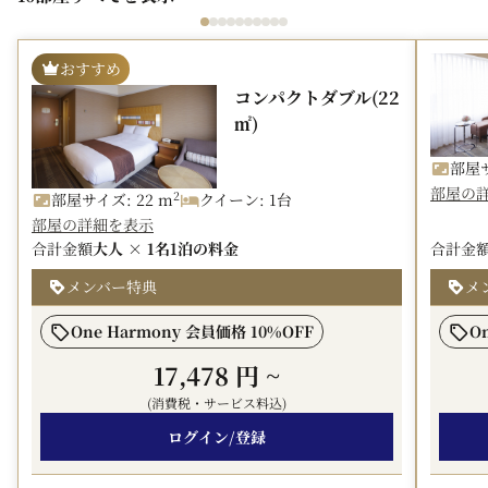
駅直結の好立地で、暑い夏も快適に。
レジャーにもビジネスにも、お得にご利用いただけるこの
機会をお見逃しなく。
おすすめ
コンパクトダブル(22
※当プランは事前決済のみとなり、返金もいたしかねま
㎡)
す。あらかじめご了承ください。
■ 朝食
部屋サ
部屋の
会場：オールデイダイニング カメリア（6:30～10:00）
2
部屋サイズ: 22 m
クイーン: 1台
ブッフェ形式にてご用意しています。
部屋の詳細を表示
目の前で焼き上げるオムレツやフレンチトースト、和洋の
合計金額
大人 × 1名
1泊の料金
合計金
お惣菜、ホテルメイドのパンなどに加え、博多ならではの
メンバー特典
メ
郷土料理もお楽しみいただけます。
One Harmony 会員価格 10%OFF
O
■ アクセス
地下鉄中洲川端駅直結で、雨天時でも屋外に出ることなく
17,478 円
~
ご来館いただけます。
(消費税・サービス料込)
※川端口改札から出て6番出口方面直結
ログイン/登録
・福岡空港から9分（4駅）
・博多から3分（2駅）