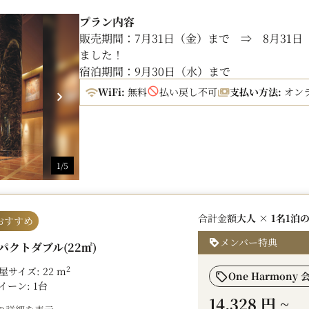
プラン内容
販売期間：7月31日（金）まで ⇒ 8月31
ました！
宿泊期間：9月30日（水）まで
WiFi:
無料
払い戻し不可
支払い方法:
オン
駅直結の好立地で、暑い夏も快適に。
レジャーにもビジネスにも、お得にご利用い
※当プランは事前決済のみとなり、返金もい
1/5
■ アクセス
地下鉄中洲川端駅直結で、雨天時でも屋外に
※川端口改札から出て6番出口方面直結
合計金額
大人 × 1名
1泊
・福岡空港から9分（4駅）
おすすめ
・博多から3分（2駅）
メンバー特典
パクトダブル(22㎡)
・天神から1分（1駅）
PayPayドーム、マリンメッセ福岡、福岡国
2
屋サイズ: 22 m
One Harmony 
イーン: 1台
■ WiFi
14,328 円
~