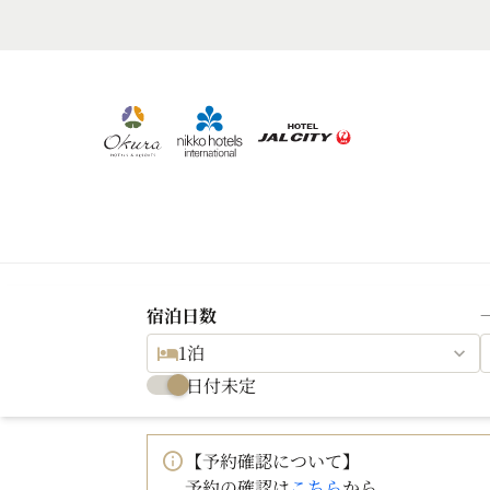
宿泊日数
1泊
日付未定
【予約確認について】
予約の確認は
こちら
から