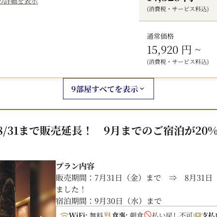
の詳細を表示
客室・ロビー・レストランにて、無料のWiF
(消費税・サービス料込)
■ お荷物のお預かり
チェックイン前・チェックアウト後ともに、
通常価格
15,920 円
~
■ チェックアウト
(消費税・サービス料込)
11時までご利用いただけるため、朝もゆとり
※客室の階層および景観の指定は承っており
9部屋すべてを表示
＜宿泊税について＞
福岡県および福岡市の条例により、2020年4
オンラインカード決済の場合も、宿泊税は現
/31まで販売延長！ 9月までのご宿泊が20%
・宿泊料金20,000円未満：200円（県税50円
・宿泊料金20,000円以上：500円（県税50円
プラン内容
販売期間：7月31日（金）まで ⇒ 8月31
ました！
宿泊期間：9月30日（水）まで
WiFi:
無料
食事:
朝食
払い戻し不可
支払