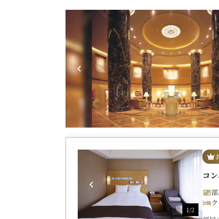
コン
部
ク
1/2