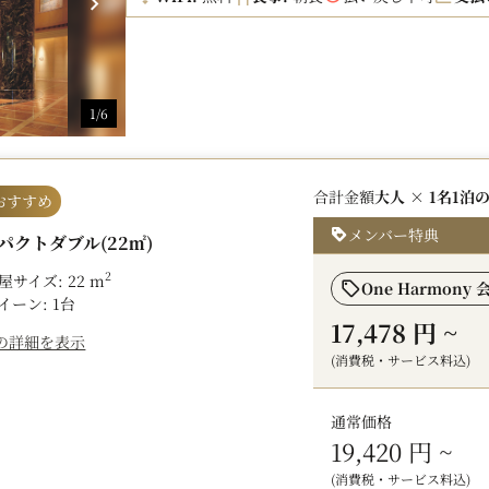
駅直結の好立地で、暑い夏も快適に。
レジャーにもビジネスにも、お得にご利用い
※当プランは事前決済のみとなり、返金もい
1/6
■ 朝食
会場：オールデイダイニング カメリア（6:30～1
ブッフェ形式にてご用意しています。
合計金額
大人 × 1名
1泊
目の前で焼き上げるオムレツやフレンチトー
おすすめ
どに加え、博多ならではの郷土料理もお楽し
メンバー特典
パクトダブル(22㎡)
■ アクセス
2
屋サイズ: 22 m
One Harmony 
地下鉄中洲川端駅直結で、雨天時でも屋外に
イーン: 1台
※川端口改札から出て6番出口方面直結
17,478 円
~
の詳細を表示
・福岡空港から9分（4駅）
(消費税・サービス料込)
・博多から3分（2駅）
・天神から1分（1駅）
通常価格
PayPayドーム、マリンメッセ福岡、福岡国
19,420 円
~
■ WiFi
(消費税・サービス料込)