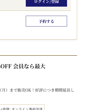
ログイン/登録
iをご利用いただけます。
ロビーにてお荷物をお預かりします。
予約する
をもってお過ごしいただけます。
ません。
月1日以降、宿泊税を別途頂戴しております。
地にてお支払いいただきます。
OFF 会員なら最大
含む）
含む）
日（月）まで販売OK！好評につき期間延長し
い方法:
オンライン事前決済