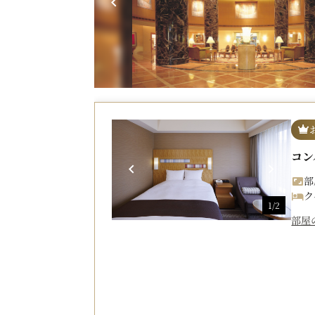
コン
部
ク
1/2
部屋