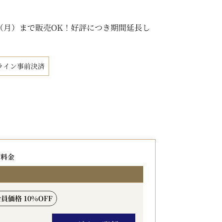
日（月）まで販売OK！好評につき期間延長し
ライン事前決済
ただけるこの機会をお見逃しなく。
たしかねます。あらかじめご了承ください。
出ることなくご来館いただけます。
の料金
際会議場へも好アクセス。
会員価格 10%OFF