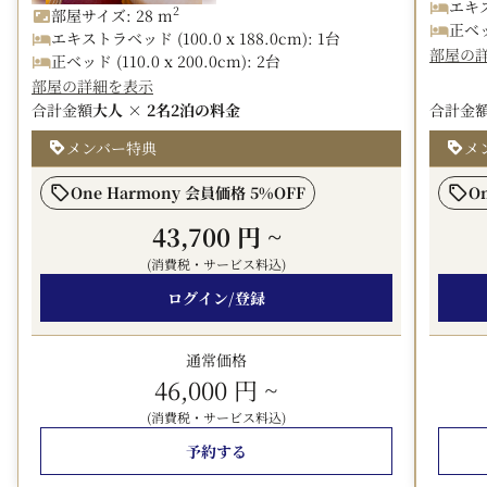
立地！
エキス
2
部屋サイズ: 28 m
連泊プランなら荷物を置いて、思いっきり楽しめます！
正ベッド
エキストラベッド (100.0 x 188.0cm): 1台
部屋の
正ベッド (110.0 x 200.0cm): 2台
～ お買い物利用券について ～
部屋の詳細を表示
・お一人様あたり2,000円をお渡しいたします。（1滞在に
合計金額
大人 × 2名
2泊の料金
合計金
つき、添い寝のお子様は除く）
メンバー特典
メ
・ホテル館内 ベーカリーショップ「サイラー」、パティ
スリー「旬菓工房」、ショップ「ボンマルシェ」にてご利
One Harmony 会員価格 5%OFF
O
用いただけます。
43,700 円
~
～ エコ清掃について ～
(消費税・サービス料込)
清掃は、タオル・アメニティ類の交換、ごみの回収のみ行
います。（ベッドメイク、バスルームの掃除は行いませ
ログイン/登録
ん）
通常価格
■プラン詳細
46,000 円
~
・料金には、ご朝食が含まれております。（添い寝のお子
様には含まれておりません）
(消費税・サービス料込)
・ご宿泊は2泊から承ります。
予約する
・エコ清掃プランです。