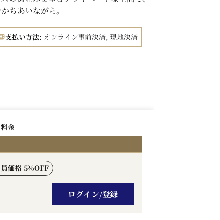
分かちあいながら。
。
支払い方法:
オンライン事前決済, 現地決済
ればご予約いただけます。
分証明書等）を確認させて頂きます。
朝食付きプランの当日料金との差額を追加で
の料金
添い寝のお子様には含まれておりません）
ません。
券の取り扱いもございます）
 会員価格 5%OFF
、チェックイン日の朝から、チェックアウト日の
ログイン/登録
500円の追加を頂戴いたします。