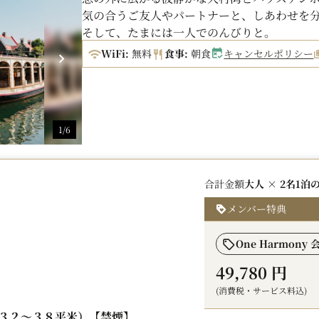
気の合うご友人やパートナーと、しあわせを
そして、たまには一人でのんびりと。
新たな時代の若者を応援する特別プランです
WiFi:
無料
食事:
朝食
キャンセルポリシー
■ご予約条件
ご宿泊のみなさまが、それぞれ29歳以下であ
・チェックイン時に年齢を証明するもの（身
・お一人でも条件が揃わない場合は、基本の
1/6
頂戴いたします。
■プラン詳細
合計金額
大人 × 2名
1泊
・料金には、ご朝食が含まれております。（
・ハウステンボス入場券などは含まれており
メンバー特典
（ホテル2階にて、ハウステンボスの一部入場
One Harmony
■有料駐車場 （ホテル敷地内）
49,780 円
・1泊1台あたり 税込1,000円 （ご利用は
正午＜12：00＞まで）
(消費税・サービス料込)
※チェックアウト日の12時以降は1時間あたり
３２～３８平米）【禁煙】