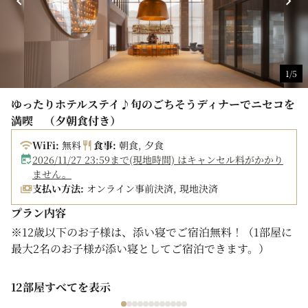
1/5
ゆったりホテルステイ♪旬のごちそうディナーでニセコを
満喫 （夕朝食付き）
WiFi:
無料
食事:
朝食, 夕食
2026/11/27 23:59まで(現地時間) はキャンセル料がかかり
ません。
支払い方法:
オンライン事前決済, 現地決済
プラン内容
※12歳以下のお子様は、添い寝でご宿泊無料！（1部屋に
最大2名のお子様が添い寝としてご宿泊できます。）
Nikko Style Niseko HANAZONOで、夕朝食付きの滞在
12部屋すべてを表示
をお楽しみいただける2食付プランです。