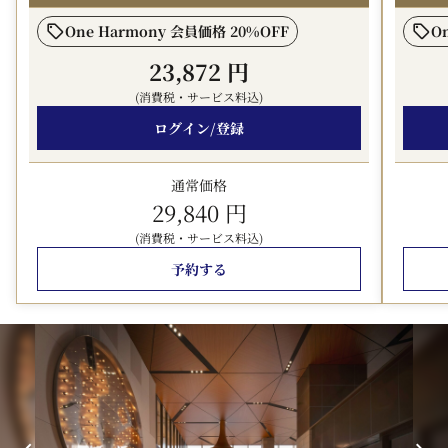
・ご朝食無料（通常 大人1名様 ￥4,500）
One Harmony 会員価格 20%OFF
O
・対象客室：各種デラックスルーム / 各種スイートルーム
23,872 円
・Style Kitchen 朝食ブッフェ付き
(消費税・サービス料込)
【朝食営業時間】
ログイン/登録
6:30 AM – 10:30 AM（L.O. 10:00 AM）
通常価格
【ご案内】
29,840 円
(消費税・サービス料込)
・表示料金には朝食特典が含まれております。
予約する
・12歳以下のお子様は添い寝でご利用いただけます。
・メニュー内容および提供スタイルは、仕入れ状況等によ
り変更となる場合がございます。