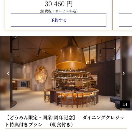
Style Kitchen（1F オールデイダイニング）17:00-
30,460 円
21:30（ラストオーダー21:00）
(消費税・サービス料込)
※お子様のご夕食料金はプランには含まれておりませ
予約する
ん。現地にて別途お支払いください。
・0-5歳：無料
・6-12歳のお子様: 1名当たり2,500円/税サ込
※アレルギーをお持ちの場合は、事前にホテルへご連絡く
ださい。
※夕食内容は時期によって変更となる可能性がございま
す。
※一部のメニューは追加料金が発生する場合がございま
1/4
す。
【どうみん限定・開業1周年記念】 ダイニングクレジッ
■ご朝食
ト特典付きプラン （朝食付き）
Style Kitchen（1F オールデイダイニング）6:30-