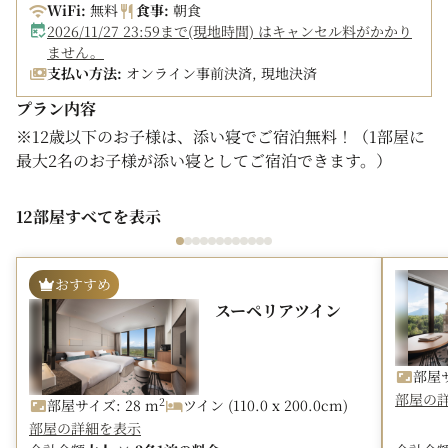
WiFi:
無料
食事:
朝食
10:30（ラストオーダー10:00）
2026/11/27 23:59まで(現地時間) はキャンセル料がかかり
ません。
※状況により、セットメニューでの提供となる場合がござ
支払い方法:
オンライン事前決済, 現地決済
います。
プラン内容
※12歳以下のお子様は、添い寝でご宿泊無料！（1部屋に
最大2名のお子様が添い寝としてご宿泊できます。）
開業1周年を記念して、1滞在中1室あたり5,000円分のダ
12部屋すべてを表示
イニングクレジットが付いたどうみんプランをご用意いた
しました。
おすすめ
レストランでの精算のお部屋付けで、チェックアウトの際
スーペリアツイン
に割引致します。
北海道の新鮮な食材を贅沢に活かしたお料理や、近隣エリ
アのワイン、地ビール、ジンやウィスキー、日本酒など、
部屋サ
部屋の
のアルコールメニューもご用意しております。
2
部屋サイズ: 28 m
ツイン (110.0 x 200.0cm)
部屋の詳細を表示
■必ずご確認ください■