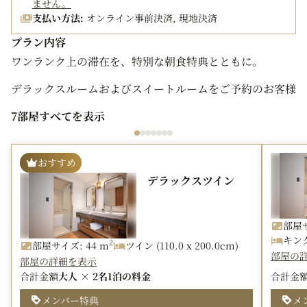
ません。
支払い方法:
オンライン事前決済, 現地決済
プラン内容
ワンランク上の滞在を、特別な朝食特典とともに。
デラックスルームおよびスイートルームをご予約のお客様
限定で、ご朝食を無料でお楽しみいただける期間限定プラ
7部屋すべてを表示
ンをご用意しました。
北海道・ニセコの大自然に囲まれた朝。
おすすめ
「Style Kitchen」では、地元食材を取り入れたバラエテ
デラックスツイン
ィ豊かな朝食ブッフェをご提供いたします。
ゆとりある客室空間とともに、ニッコースタイルニセコ
部屋サ
HANAZONOならではのライフスタイルステイをお楽しみ
キング 
2
部屋サイズ: 44 m
ツイン (110.0 x 200.0cm)
ください。
部屋の
部屋の詳細を表示
合計金額
大人 × 2名
1泊の料金
合計金
【プラン特典】
メンバー特典
メ