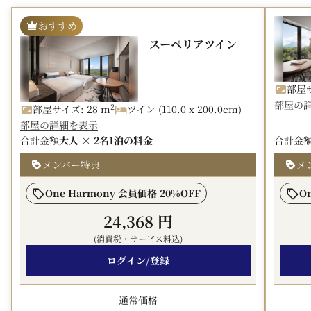
ご夕食は、北海道産の厳選食材を使用した季節のビュッフ
おすすめ
ェをご用意。
スーペリアツイン
素材本来の味わいを大切にしながら、スタイリッシュで心
地よい空間の中で、リゾートらしい上質なひとときをお届
けします。
部屋サ
部屋の
2
部屋サイズ: 28 m
ツイン (110.0 x 200.0cm)
ご朝食は、一日の始まりを整えるバランスの取れたメニュ
部屋の詳細を表示
ーをご提供。冬はスキーやスノーアクティビティへ、夏は
合計金額
大人 × 2名
1泊の料金
合計金
爽やかなニセコの自然へと向かう前のエネルギーチャージ
メンバー特典
メ
に最適です。
One Harmony 会員価格 20%OFF
O
アクティブな一日の後は、館内温泉で心身ともにリラック
ス。
24,368 円
食・滞在・温泉をすべて館内で完結できる、リゾートステ
(消費税・サービス料込)
イを満喫したいお客様におすすめのプランです。
ログイン/登録
■ご夕食
通常価格