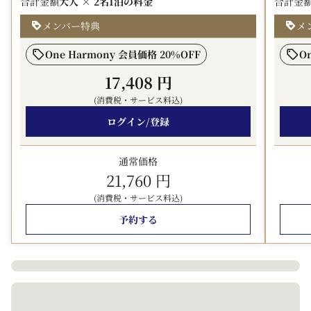
合計金額
大人 × 2名
1泊の料金
合計金
〇ダイニングクレジットは、1滞在中、1室5,000円です。
メンバー特典
メ
※2泊、3泊は、1滞在となります。
One Harmony 会員価格 20%OFF
O
〇当プランは北海道にお住まいの方限定のプランです。チ
17,408 円
ェックイン時に証明書のご提示をお願いします。
(消費税・サービス料込)
-Style Kitchen-
ログイン/登録
ご朝食：6:30 - 10:30（ラストオーダー:10:00）
ランチ（アラカルト）：11:30～14:30（ラストオーダー：
14:00）
通常価格
21,760 円
ディナー（アラカルト、ビュッフェ）：17:00～21:30（ラ
ストオーダー：21:00）
(消費税・サービス料込)
テイクアウトメニューもご用意しております。（ご提供時
予約する
間：11:30～21:00）