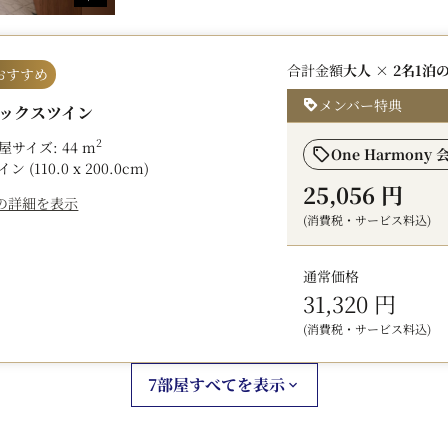
ゆとりある客室空間とともに、ニッコースタイ
タイルステイをお楽しみください。
合計金額
大人 × 2名
1泊
おすすめ
【プラン特典】
メンバー特典
ックスツイン
・ご朝食無料（通常 大人1名様 ￥4,500）
2
屋サイズ: 44 m
One Harmony 
・対象客室：各種デラックスルーム / 各種ス
イン (110.0 x 200.0cm)
25,056 円
・Style Kitchen 朝食ブッフェ付き
の詳細を表示
(消費税・サービス料込)
【朝食営業時間】
通常価格
6:30 AM – 10:30 AM（L.O. 10:00 AM）
31,320 円
【ご案内】
(消費税・サービス料込)
・表示料金には朝食特典が含まれております
7部屋すべてを表示
・12歳以下のお子様は添い寝でご利用いただ
・メニュー内容および提供スタイルは、仕入