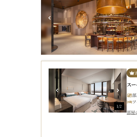
スー
部
ツ
1/2
部屋