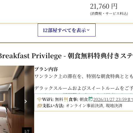
21,760 円
テイクアウトメニューもご用意しております。（ご
(消費税・サービス料込)
12部屋すべてを表示
Breakfast Privilege - 朝食無料特典付きス
プラン内容
ワンランク上の滞在を、特別な朝食特典とと
デラックスルームおよびスイートルームをご
みいただける期間限定プランをご用意しまし
WiFi:
無料
食事:
朝食
2026/11/27 2
支払い方法:
オンライン事前決済, 現地決済
北海道・ニセコの大自然に囲まれた朝。
「Style Kitchen」では、地元食材を取
たします。
1/7