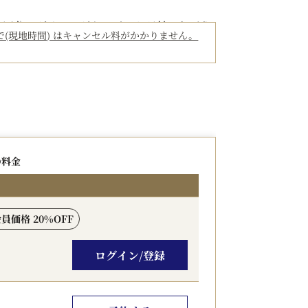
000円分のダイニングクレジットが付いたどう
3:59まで(現地時間) はキャンセル料がかかりません。
クアウトの際に割引致します。
や、近隣エリアのワイン、地ビール、ジンや
ューもご用意しております。
の料金
00円です。※2泊、3泊は、1滞在となりま
ランです。チェックイン時に証明書のご提示
会員価格 20%OFF
ログイン/登録
）
オーダー：14:00）
1:30（ラストオーダー：21:00）