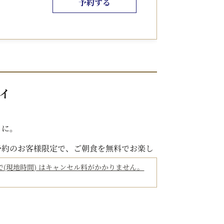
予約する
提供時間：11:30～21:00）
テイ
もに。
予約のお客様限定で、ご朝食を無料でお楽し
た。
3:59まで(現地時間) はキャンセル料がかかりません。
り入れたバラエティ豊かな朝食ブッフェをご提供い