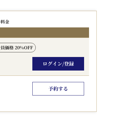
ルニセコHANAZONOならではのライフス
の料金
会員価格 20%OFF
イートルーム
ログイン/登録
予約する
。
けます。
れ状況等により変更となる場合がございま