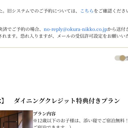
した。旧システムでのご予約については、
こちら
をご確認くださ
決済でご予約の場合、
no-reply@okura-nikko.co.jp
から送付
されます。恐れ入りますが、メールの受信許可設定をお願いい
念】 ダイニングクレジット特典付きプラン 
プラン内容
※12歳以下のお子様は、添い寝でご宿泊無料
ご宿泊できます。）