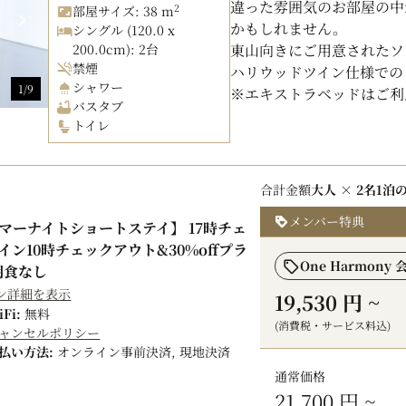
違った雰囲気のお部屋の中
2
部屋サイズ: 38 m
かもしれません。
シングル (120.0 x
200.0cm): 2台
東山向きにご用意されたソ
禁煙
ハリウッドツイン仕様での
シャワー
1/9
※エキストラベッドはご利
バスタブ
トイレ
合計金額
大人 × 2名
1泊
メンバー特典
マーナイトショートステイ】 17時チェ
イン10時チェックアウト&30%offプラ
One Harmony 
朝食なし
ン詳細を表示
19,530 円
~
iFi:
無料
(消費税・サービス料込)
ャンセルポリシー
払い方法:
オンライン事前決済, 現地決済
通常価格
21,700 円
~