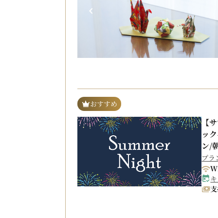
おすすめ
【サ
ック
ン/
プラ
W
キ
支