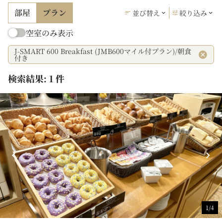
部屋
プラン
並び替え
絞り込み
空室のみ表示
J-SMART 600 Breakfast (JMB600マイル付プラン)/朝食
付き
検索結果: 1 件
1/4