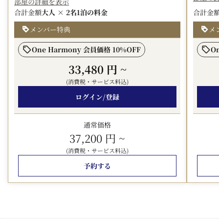
■ご朝食のご案内■（ご利用時間 7:00～10:00）
部屋の詳細を表示
2店舗からお選びいただけます。
合計金額
大人 × 2名
1泊の料金
合計金
※メニュー内容・営業時間・提供場所につきましては、
メンバー特典
メ
予告なく変更する場合がございます。
One Harmony 会員価格 10%OFF
O
◎洋朝食ブッフェ 1階 カフェ＆ダイニング 「アンバ
ーコート」
33,480 円
~
新鮮な食材を、素材を活かした技法とフレンチのエスプ
(消費税・サービス料込)
リを加え仕上げた料理はシェフの自信作。
ログイン/登録
四季折々の食材で、朝食の定番料理はもとより、ランチ
やディナーで人気の料理もラインナップしています。
通常価格
◎和朝食 2階 日本料理 「嵯峨野」
37,200 円
~
京都の契約農家さんから仕入れた、こだわりの野菜や季
(消費税・サービス料込)
節の素材を丁寧に味付けした焚合せや小鉢、
予約する
京の鶏卵を使用し職人技で巻き上げた出汁巻玉子や焼魚
など、京の朝を彩る嵯峨野の朝食です。
*** 注意事項 ***