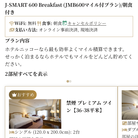
J-SMART 600 Breakfast (JMB600マイル付プラン)/朝食
付き
WiFi:
無料
食事:
朝食
キャンセルポリシー
支払い方法:
オンライン事前決済, 現地決済
プラン内容
ホテルニッコーなら最も効率よくマイル積算できます。
せっかく泊まるならホテルでもマイルをどんどん貯めてく
ださい。
2部屋すべてを表示
【プラン内容】
●JALマイレージバンク（JMB）1泊1室につき600マイル
積算 （泊数×600マイル＝積算マイル数）
おすすめ
例）当プランで3連泊ご宿泊頂ければ合計600マイル積
禁煙 プレミアム ツイ
算いたします。
ン【36-38平米】
※ご到着時に、JMBカードまたはJALカードをご提
示ください。
部屋サ
ダブル 
シングル (120.0 x 200.0cm): 2台
部屋の