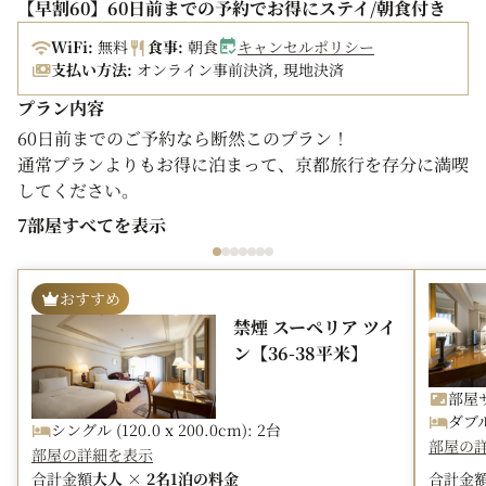
【早割60】60日前までの予約でお得にステイ/朝食付き
WiFi:
無料
食事:
朝食
キャンセルポリシー
支払い方法:
オンライン事前決済, 現地決済
プラン内容
60日前までのご予約なら断然このプラン！
通常プランよりもお得に泊まって、京都旅行を存分に満喫
してください。
7部屋すべてを表示
～自慢のバスルーム～
広々とした洗い場付きバスルームは、お客様からも好評で
当ホテル自慢のバスルームです。蛇口から出る水は、地下
おすすめ
から汲み上げた天然水。
禁煙 スーペリア ツイ
京都散策を楽しんだあとは、ぜひ当ホテル自慢のバスルー
ン【36-38平米】
ムで心身共に旅の疲れを癒してください。
部屋サ
ダブル 
■ご朝食のご案内■（ご利用時間 7:00～10:00）
シングル (120.0 x 200.0cm): 2台
部屋の
2店舗からお選びいただけます。
部屋の詳細を表示
※メニュー内容・営業時間・提供場所につきましては、
合計金額
大人 × 2名
1泊の料金
合計金