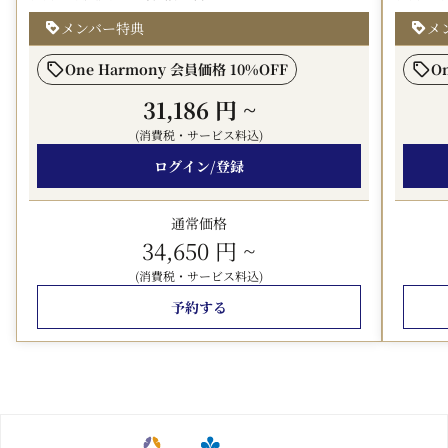
予告なく変更する場合がございます。
メンバー特典
メ
◎洋朝食ブッフェ 1階 カフェ＆ダイニング 「アンバ
One Harmony 会員価格 10%OFF
O
ーコート」
新鮮な食材を、素材を活かした技法とフレンチのエスプ
31,186 円
~
リを加え仕上げた料理はシェフの自信作。
(消費税・サービス料込)
四季折々の食材で、朝食の定番料理はもとより、ランチ
ログイン/登録
やディナーで人気の料理もラインナップしています。
◎和朝食 2階 日本料理 「嵯峨野」
通常価格
京都の契約農家さんから仕入れた、こだわりの野菜や季
34,650 円
~
節の素材を丁寧に味付けした焚合せや小鉢、
(消費税・サービス料込)
京の鶏卵を使用し職人技で巻き上げた出汁巻玉子や焼魚
予約する
など、京の朝を彩る嵯峨野の朝食です。
*** 注意事項 ***
※ツインルームに3名様1室、トリプルルーム4名様1室でご
宿泊の場合、1名様はエキストラベッドでのご利用となり
ます。