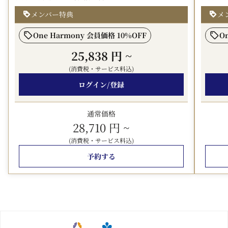
み、お肌の汚れを優しく洗い流してくれます。京都散策を
メンバー特典
メ
楽しんだあとは、ぜひ当ホテル自慢のバスルームで心身共
に旅の疲れを癒してください。
One Harmony 会員価格 10%OFF
O
*** 注意事項 ***
25,838 円
~
※ツインルームに3名様1室、トリプルルーム4名様1室でご
(消費税・サービス料込)
宿泊の場合、1名様はエキストラベッドでのご利用となり
ログイン/登録
ます。
※小学生以上のお子様は、大人と同じご宿泊料金を頂戴い
たします。
通常価格
※未就学のお子様は、添い寝の場合、無料でご宿泊いただ
28,710 円
~
けます(大人1名様につき1名様まで)。
(消費税・サービス料込)
※JALクーポンでのご精算について、釣銭は出ませんので
予約する
ご留意ください。
※
「J-SMART」プラン以外はJMBホテル加算は対象外と
なります。予めご了承ください。