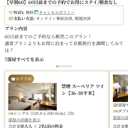
【早割60】60日前までの予約でお得にステイ/朝食なし
WiFi:
無料
キャンセルポリシー
支払い方法:
オンライン事前決済, 現地決済
プラン内容
60日前までのご予約なら断然このプラン！
通常プランよりもお得に泊まって京都旅行を満喫してみて
は？
7部屋すべてを表示
～自慢のバスルーム～
広々とした洗い場付きバスルームは、お客様からも好評で
当ホテル自慢のバスルームです。蛇口から出る水は、地下
おすすめ
から汲み上げた天然水。ミネラル成分をバランス良く含ん
禁煙 スーペリア ツイ
だ軟水で、「湯上がり後は肌がしっとりする」というお声
ン【36-38平米】
も多数いただいています。
また、シャワー部分には、髪にボリューム、肌にハリ・ツ
部屋サ
ヤを与えると言われる、「マイクロバブルシャワーヘッ
ダブル 
シングル (120.0 x 200.0cm): 2台
ド」を使用。直径0.1マイクロナノメートル（マイクロバ
部屋の
部屋の詳細を表示
ブルの500分の1）の超微細な気泡が毛穴の奥まで入りこ
合計金額
大人 × 2名
1泊の料金
合計金