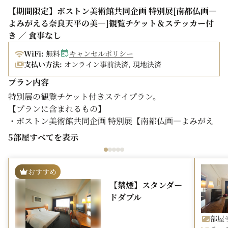
【期間限定】ボストン美術館共同企画 特別展[南都仏画―
よみがえる奈良天平の美―]観覧チケット＆ステッカー付
き ／ 食事なし
WiFi:
無料
キャンセルポリシー
支払い方法:
オンライン事前決済, 現地決済
プラン内容
特別展の観覧チケット付きステイプラン。
【プランに含まれるもの】
・ボストン美術館共同企画 特別展【南都仏画―よみがえ
る奈良天平の美―】観覧チケット（1泊につきお1人様1
5部屋すべてを表示
枚）
・coto mono オリジナル「思惟手（しゆいしゅ）」ホ
ログラムレインボーステッカー」（1泊につきお1人様1
おすすめ
枚）
【禁煙】スタンダー
ドダブル
※チケット・ステッカーはホテルにてお渡しいたします。
※添寝の方は特典対象外です。＊中学生以下の方は特別展
部屋サ
の入場無料です。