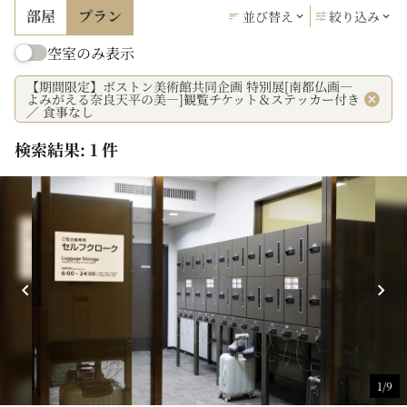
部屋
プラン
並び替え
絞り込み
空室のみ表示
【期間限定】ボストン美術館共同企画 特別展[南都仏画―
よみがえる奈良天平の美―]観覧チケット＆ステッカー付き
／ 食事なし
検索結果: 1 件
1/9