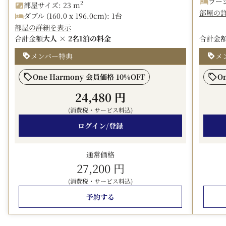
ラージツ
2
部屋サイズ: 23 m
部屋の
ダブル (160.0 x 196.0cm): 1台
□■━━━━━━━━━━━━━━
部屋の詳細を表示
日本仏教美術の原点にして頂点
合計金額
大人 × 2名
1泊の料金
合計金
奈良に生まれた「南都仏画」
史上初の大展覧会
メンバー特典
メ
━━━━━━━━━━━━━━━━■□
One Harmony 会員価格 10%OFF
O
【見どころ】
24,480 円
米国・ボストン美術館と奈良国立博物館による約20年の
(消費税・サービス料込)
構想を経て実現した国際共同企画。
ボストン美術館と奈良国立博物館の国宝級作品を一挙公
ログイン/登録
開！
通常価格
「南都（なんと）」と呼ばれた奈良に、古代から連綿と受
27,200 円
け継がれてきた珠玉の仏教絵画、それが「南都仏画（なん
とぶつが）」です。
(消費税・サービス料込)
本展覧会は、「南都仏画」の歴史を選りすぐりの仏画・仏
予約する
像の名品とともにたどる初の試み。
特に注目するのは、ボストン美術館が所蔵する南都ゆかり