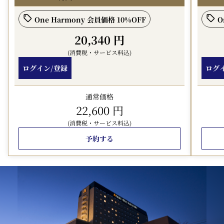
■宿泊税（お1人様1泊につき別途課税）
熊本市条例により、2026年7月1日から1人1泊につき200円
One Harmony 会員価格 10%OFF
O
の宿泊税が別途課税されます。
※宿泊税は別途現地払いをお願いいたします。
20,340 円
※オンラインカード決済予約の場合も宿泊税は現地払いを
(消費税・サービス料込)
お願いいたします。
ログイン/登録
ログ
＜駐車場のご案内＞
当ホテルは3か所の外部駐車場と提携しております。ホテ
通常価格
ル専用駐車場はありません。
22,600 円
①びぷれす熊日会館有料駐車場（ホテル日航熊本地下2
(消費税・サービス料込)
階）
予約する
・収容台数：125台・車種制限：高さ2.1Ｍ、幅2.1Ｍ、長
さ5.0Ｍまで
・優待料金：ご1泊につき2,200円(税込）
・優待時間：13時30分～翌11時30分（ご利用時間内の出
入庫が可能です）
②パークシティ24ｈ白川公園/③パークシティ24h水道町
（ホテルまで徒歩約5分）