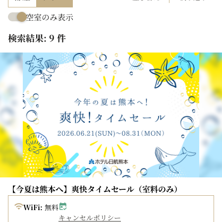
空室のみ表示
検索結果: 9 件
【今夏は熊本へ】爽快タイムセール（室料のみ）
WiFi:
無料
キャンセルポリシー