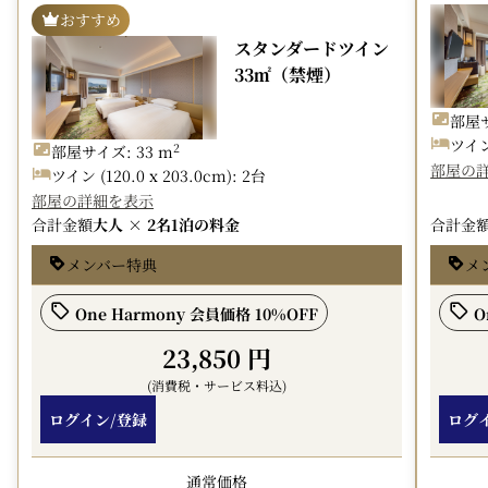
＜諸条件＞
おすすめ
・チェックイン 14：00 チェックアウト 11：00
スタンダードツイン
・トリプル（３名様利用）は、ツイン＋エキストラベッド
33㎡（禁煙）
の対応となります。
・JMBホテルマイルは積算対象外
部屋サ
・ご到着時にクレジットカードのご提示、もしくは前受け
ツイン 
2
部屋サイズ: 33 m
金をお預かりいたします。予めご了承ください。
部屋の
ツイン (120.0 x 203.0cm): 2台
部屋の詳細を表示
■宿泊税（お1人様1泊につき別途課税）
合計金額
大人 × 2名
1泊の料金
合計金
熊本市条例により、2026年7月1日から1人1泊につき200円
の宿泊税が別途課税されます。
メンバー特典
メ
※宿泊税は別途現地払いをお願いいたします。
※オンラインカード決済予約の場合も宿泊税は現地払いを
One Harmony 会員価格 10%OFF
O
お願いいたします。
23,850 円
＜駐車場のご案内＞
(消費税・サービス料込)
当ホテルは3か所の外部駐車場と提携しております。ホテ
ログイン/登録
ログ
ル専用駐車場はありません。
提携駐車場利用時はチェックイン時にフロントへ駐車券を
通常価格