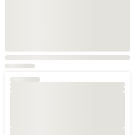
ル専用駐車場はありません。
提携駐車場利用時はチェックイン時にフロントへ駐車券を
ご提示ください。
①びぷれす熊日会館有料駐車場（ホテル日航熊本地下2
階）
・収容台数：125台 ・車種制限：高さ2.1Ｍ、幅2.1Ｍ、
長さ5.0Ｍまで。
・優待料金：ご1泊につき2,200円(税込）
・優待時間：13時30分～翌11時30分（ご利用時間内の出
入庫が可能です）
②パークシティ24ｈ白川公園/③パークシティ24h水道町
（ホテルまで徒歩約5分）
・優待料金：ご1泊につき1,200円(税込）
・優待時間：15時00分～翌12時00分（一度出庫されます
とご優待は終了となります）
・優待時間前後のご利用には別途規定の超過料金を頂戴い
たします。地図、規定料金等は
ホテル公式HP
を参照願い