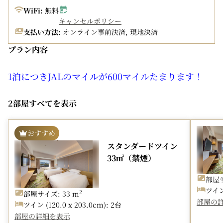
事前のご予約をおすすめしております。ディナーは前日
WiFi:
無料
14:00までにご予約をお願いいたします。
キャンセルポリシー
前日14:00までにご予約がない場合は予告なく休業するこ
支払い方法:
オンライン事前決済, 現地決済
とがございますのであらかじめご了承ください。
プラン内容
レストランの営業時間は最新情報を
ホテル公式HP
でご確
認いただきますようお願い申し上げます。
1泊につきJALのマイルが600マイルたまります！
＜キャンセル規定＞
一日前 宿泊料金の20%
ＪＭＢホテルマイル積算対象プランです。
2部屋すべてを表示
当日 宿泊料金の80%
1泊につきJALのマイルが600マイルたまります！
不泊 宿泊料金の100%
・JALマイレージバンク会員様に1泊1室ごとに600マイル
が積算されるプランです。
おすすめ
・会員ご本人が宿泊した部屋のみマイル精算対象となりま
スタンダードツイン
す。
33㎡（禁煙）
・マイルは1室につき1名様に限り、1泊あたりで積算され
部屋サ
ます。
ツイン 
2
部屋サイズ: 33 m
・チェックイン時にJMBカードをご提示ください。
部屋の
ツイン (120.0 x 203.0cm): 2台
・日本航空以外の航空会社のマイルは積算されません。
部屋の詳細を表示