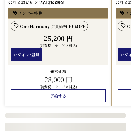
・ご利用日から2～3か月後にお客様のマイル口座に反映
合計金額
大人 × 2名
1泊の料金
合計金
されます。
メンバー特典
メ
・予約日や滞在の日程によって料金が変動します。
＜諸条件＞
One Harmony 会員価格 10%OFF
O
・チェックイン 14：00 チェックアウト 11：00
25,200 円
・トリプル（３名様利用）は、ツイン＋エキストラベッド
(消費税・サービス料込)
の対応となります。
・ご到着時にクレジットカードのご提示、もしくは前受け
ログイン/登録
ログ
金をお預かりいたします。予めご了承ください。
通常価格
■宿泊税（お1人様1泊につき別途課税）
28,000 円
熊本市条例により、2026年7月1日から1人1泊につき200円
の宿泊税が別途課税されます。
(消費税・サービス料込)
※宿泊税は別途現地払いをお願いいたします。
予約する
※オンラインカード決済予約の場合も宿泊税は現地払いを
お願いいたします。
＜駐車場のご案内＞
当ホテルは3か所の外部駐車場と提携しております。ホテ