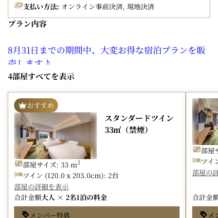
支払い方法:
オンライン事前決済, 現地決済
プラン内容
8月31日までの期間中、大変お得な宿泊プランを販
売します♪
4部屋すべてを表示
■予約対象期間：6月21日(月)～8月31日(月)までの受付。
■宿泊対象期間：6月21日(月)～9月30日(水)まで
おすすめ
※お日にちによっては対象外の場合がございます。
スタンダードツイン
＜諸条件＞
33㎡（禁煙）
・チェックイン 14：00 チェックアウト 11：00
部屋サ
・トリプル（３名様利用）は、ツイン＋エキストラベッド
ツイン 
2
の対応となります。
部屋サイズ: 33 m
部屋の
ツイン (120.0 x 203.0cm): 2台
・JMBホテルマイルは積算対象外となります。
部屋の詳細を表示
・ご到着時にクレジットカードのご提示、もしくは前受け
合計金額
大人 × 2名
1泊の料金
合計金
金をお預かりいたします。
メンバー特典
メ