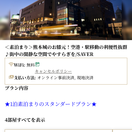
・優待料金：ご1泊につき1,200円(税込）
・優待時間：15時00分～翌12時00分（一度出庫されます
とご優待は終了となります）
・地図、規定料金等は
ホテル公式HP
を参照願います。
＜レストラン事前予約の推奨＞
事前のご予約をおすすめしております。ディナーは前日
＜素泊まり＞熊本城のお膝元！空港・駅移動の利便性抜群
14:00までにご予約をお願いいたします。
♪街中の閑静な空間でやすらぎを/SAVER
前日14:00までにご予約がない場合は予告なく休業するこ
WiFi:
無料
とがございますのであらかじめご了承ください。
キャンセルポリシー
レストランの営業時間は最新情報を
ホテル公式HP
でご確
支払い方法:
オンライン事前決済, 現地決済
認いただきますようお願い申し上げます。
プラン内容
＜キャンセル規定＞
一日前 宿泊料金の20%
★1泊素泊まりのスタンダードプラン★
当日 宿泊料金の80%
不泊 宿泊料金の100%
ビジネスやひとり旅はもちろん、ご家族やご友人とのご
4部屋すべてを表示
旅行にも最適なスタンダードプラン。