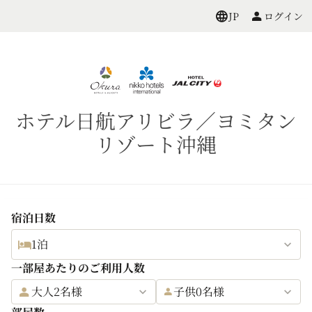
ログイン
JP
ホテル日航アリビラ／ヨミタン
リゾート沖縄
宿泊日数
1泊
一部屋あたりのご利用人数
大人2名様
子供0名様