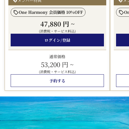
メンバー特典
メ
・3連泊以上：プライムチケット（レストランやショップ
One Harmony 会員価格 10%OFF
O
にてご利用いただけます）
※1滞在1室あたり5,000円相当
47,880 円
~
・3連泊以上：アクティビティプレミアムチケット（対象
(消費税・サービス料込)
アクティビティがご滞在中1回）
ログイン/登録
・4連泊以上：ご夕食1回無料（対象のレストランで、専
用メニューをお召し上がりいただけます）
□夏のアリビラ・プライム公式サイト限定特典の詳細は
こ
通常価格
ちら
53,200 円
~
(消費税・サービス料込)
・駐車場を無料でご利用いただけます（公式サイトからの
ご予約のみの特典）
予約する
■ご朝食■
◎ブラッスリー ベルデマール：沖縄食材も豊富に使用し
た洋食バイキング
◎カジュアルブッフェ ハナハナ：洋食・和食・沖縄料理が
楽しめるバイキング
※「幼児（食事・ベッドなし）」でご予約の4歳以上の方