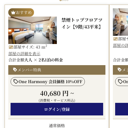
・ビーチ専用エリア席をご利用いただけます。
クーラーBOXにドリンク（3本）を入れてお渡しいたし
おすすめ
ます。
禁煙トップフロアツ
※おひとりさま1泊につき1回ご利用いただけます。
イン【9階/43平米】
※パラソル専用席は1室1セットのご利用案内となりま
す。
部屋サ
・テイクアウトドリンクをご利用いただけます。
部屋の
2
部屋サイズ: 43 m
□夏のアリビラ・プライム特典の詳細は
こちら
部屋の詳細を表示
合計金額
大人 × 2名
1泊の料金
合計金
【夏のアリビラ・プライム公式サイト限定特典例】
・3連泊以上：プライムチケット（レストランやショップ
メンバー特典
メ
にてご利用いただけます）
One Harmony 会員価格 10%OFF
O
※1滞在1室あたり5,000円相当
・3連泊以上：アクティビティプレミアムチケット（対象
40,680 円
~
アクティビティがご滞在中1回）
(消費税・サービス料込)
・4連泊以上：ご夕食1回無料（対象のレストランで、専
ログイン/登録
用メニューをお召し上がりいただけます）
□夏のアリビラ・プライム公式サイト限定特典の詳細は
こ
ちら
通常価格