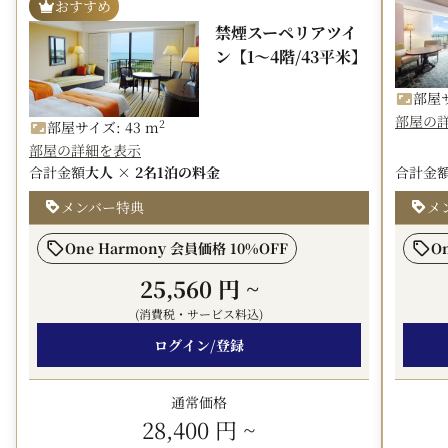
おすすめ
■宿泊特典■
禁煙スーペリアツイ
◆ビーチ砂浜席のパラソル＆デッキチェアご滞在中無料
ン【1～4階/43平米】
◆エステ割引（ご滞在中1回/対象メニュー限定）
【公式サイト限定特典】
部屋サ
部屋の
◆駐車場無料（通常1滞在につき1,000円）
2
部屋サイズ: 43 m
◆マリンフィールド割引券：屋内プールや自社主催のマリ
部屋の詳細を表示
ンスポーツなどの対象メニューがご滞在中何度も20％割
合計金額
大人 × 2名
1泊の料金
合計金
引
メンバー特典
メ
【公式サイト連泊特典】
◆館内利用券500円券をご滞在中ひとり1枚：大人料金で
One Harmony 会員価格 10%OFF
O
宿泊の方にご滞在中1枚
25,560 円
~
※同じプランで連泊の場合に適用となります。
(消費税・サービス料込)
ログイン/登録
■ご朝食■
◎ブラッスリー ベルデマール：沖縄食材も豊富に使用し
た洋食バイキング
通常価格
28,400 円
~
◎カジュアルブッフェ ハナハナ：洋食・和食・沖縄料理が