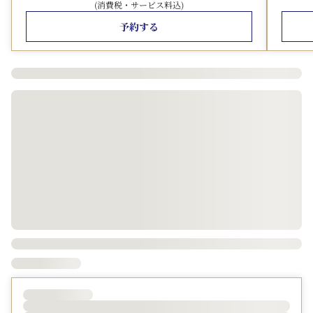
楽しめるバイキング
(消費税・サービス料込)
※「幼児（食事・ベッドなし）」でご予約の4歳以上の方
予約する
のご朝食は500円をいただきます。レストランにてご精算
ください。
※レストラン及び一部の館内施設の営業時間等を変更させ
ていただいております。詳細は
こちら
■ご案内■
・1室3名様または4名様でご利用の場合は、スタッキング
ベッド・デイベッドをご用意いたします。
・このプランは料金変動プランです。ご予約時点の料金を
適用させていただきます。
・本ページよりご予約の現地払いの場合、JALクーポンや
JAL旅行券でのお支払いも承ります。
・航空会社各社マイレージプログラムのホテルマイル積算
対象外です。
・本ページよりご予約の場合One Harmony宿泊ポイント
がたまります。