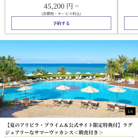
45,200 円
~
・駐車場を無料でご利用いただけます（公式サイトからの
(消費税・サービス料込)
ご予約のみの特典）
予約する
■ご朝食■
◎ブラッスリー ベルデマール：沖縄食材も豊富に使用し
た洋食バイキング
◎カジュアルブッフェ ハナハナ：洋食・和食・沖縄料理が
楽しめるバイキング
※「幼児（食事・ベッドなし）」でご予約の4歳以上の方
のご朝食は500円を頂きます。レストランにてご精算くだ
さい。
※レストラン及び一部の館内施設の営業時間等を変更させ
ていただいております。詳細は
こちら
■ご案内■
1/6
・1室3名様または4名様でご利用の場合は、スタッキング
ベッド・デイベッドをご用意いたします。
【夏のアリビラ・プライム＆公式サイト限定特典付】ラグ
・このプランは料金変動プランです。ご予約時点の料金を
ジュアリーなサマーヴァカンス＜朝食付き＞
適用させていただきます。