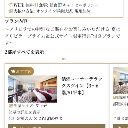
・本ページよりご予約の現地払いの場合、JALクーポンや
WiFi:
無料
食事:
朝食
キャンセルポリシー
支払い方法:
オンライン事前決済, 現地決済
JAL旅行券でのお支払いも承ります。
・航空会社各社マイレージプログラムのホテルマイル積算
プラン内容
対象外です。
～アリビラでの特別なご滞在をお楽しみいただける“夏の
・本ページよりご予約の場合One Harmony宿泊ポイント
アリビラ・プライム＆公式サイト限定特典”付きプランで
がたまります。
す～
2部屋すべてを表示
【夏のアリビラ・プライム特典例】
・ビーチ専用エリア席をご利用いただけます。
クーラーBOXにドリンク（3本）を入れてお渡しいたし
おすすめ
ます。
禁煙コーナーデラッ
※おひとりさま1泊につき1回ご利用いただけます。
クスツイン【3～6
※パラソル専用席は1室1セットのご利用案内となりま
階/51平米】
す。
部屋サ
・お部屋にウエルカムフルーツ＆バーセットをご用意いた
部屋の
2
部屋サイズ: 51 m
します。
部屋の詳細を表示
□夏のアリビラ・プライム特典の詳細は
こちら
合計金額
大人 × 2名
1泊の料金
合計金
【夏のアリビラ・プライム公式サイト限定特典例】