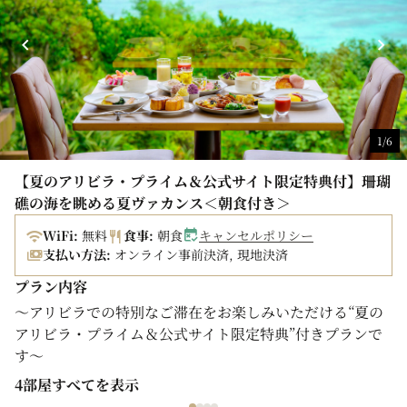
1/6
【夏のアリビラ・プライム＆公式サイト限定特典付】珊瑚
礁の海を眺める夏ヴァカンス＜朝食付き＞
WiFi:
無料
食事:
朝食
キャンセルポリシー
支払い方法:
オンライン事前決済, 現地決済
プラン内容
～アリビラでの特別なご滞在をお楽しみいただける“夏の
アリビラ・プライム＆公式サイト限定特典”付きプランで
す～
4部屋すべてを表示
【夏のアリビラ・プライム特典例】