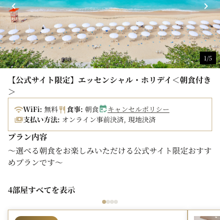
のご朝食は500円を頂きます。レストランにてご精算くだ
さい。
※レストラン及び一部の館内施設の営業時間等を変更させ
ていただいております。詳細は
こちら
1/5
■ご案内■
・1室3名様または4名様でご利用の場合は、スタッキング
【公式サイト限定】エッセンシャル・ホリデイ＜朝食付き
ベッド・デイベッドをご用意いたします。
＞
・このプランは料金変動プランです。ご予約時点の料金を
適用させていただきます。
WiFi:
無料
食事:
朝食
キャンセルポリシー
支払い方法:
オンライン事前決済, 現地決済
・本ページよりご予約の現地払いの場合、JALクーポンや
JAL旅行券でのお支払いも承ります。
プラン内容
・航空会社各社マイレージプログラムのホテルマイル積算
～選べる朝食をお楽しみいただける公式サイト限定おすす
対象外です。
めプランです～
・本ページよりご予約の場合One Harmony宿泊ポイント
がたまります。
◎本プランは、旅のご予約に便利な「航空券＋宿泊予約」
4部屋すべてを表示
・特典は対象メニューにのみご利用いただけます。払戻し
も販売しております。
や換金は承れません。
【こちら】
からご予約いただけます。