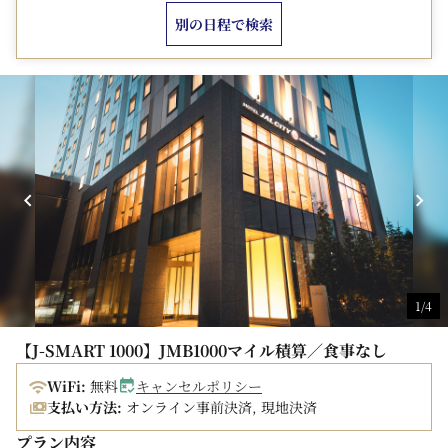
男湯にサウナ、女湯にジェットバスをご用意。お寛ぎいた
別の日程で検索
だけるスパラウンジも備えております。
▼ 駐車場のご利用について ▼
立体駐車場の収容台数は30台。予約制ではなく、先着順
のご案内となります。
満車の際は近隣駐車場をご利用くださいませ。
・収容可能サイズ：全長5.0m、幅2.0m、高さ1.5m、総
重量2.5t、最低地上高11.0cm
・駐車料金：1泊につき2,000円（当日15時から翌11時ま
で）
▼ ご案内事項 ▼
1/4
・チェックイン時にJMBカードをご提示ください。
・日本航空以外の航空会社のマイルは積算されません。
【J-SMART 1000】JMB1000マイル積算／食事なし
・ご利用日から2～3か月後にお客様のマイル口座に反映
されます。
WiFi:
無料
キャンセルポリシー
支払い方法:
オンライン事前決済, 現地決済
・マイルの積算は、会員ご本人が宿泊した部屋のみが対象
となります。
プラン内容