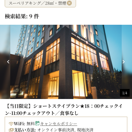
スーペリアキング／28㎡・禁煙
検索結果: 9 件
1/4
【当日限定】ショートステイプラン★18：00チェックイ
ン-11:00チェックアウト／食事なし
WiFi:
無料
キャンセルポリシー
支払い方法:
オンライン事前決済, 現地決済