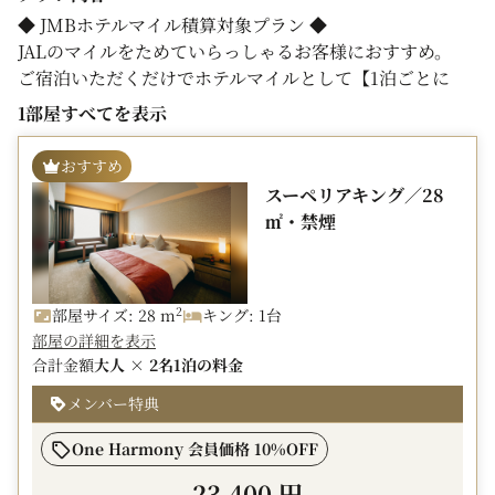
・その他、ご案内等につきましては下記URLよりお入り
◆ JMBホテルマイル積算対象プラン ◆
頂き、ご確認下さい。
JALのマイルをためていらっしゃるお客様におすすめ。
https://okura.com/ja/japan-airlines/
ご宿泊いただくだけでホテルマイルとして【1泊ごとに
1000マイル】がたまります。
・JALクーポンでお支払いいただけます。
1部屋すべてを表示
・2026年4月から導入の宿泊税につきましては別途現地に
◆ キャンセルポリシー ◆
てお支払いいただきます。
おすすめ
・ご宿泊日の前日 ： ご宿泊代金の20％
スーペリアキング／28
・ご宿泊日当日 ： ご宿泊代金の80％
㎡・禁煙
・不泊 ： ご宿泊代金の100％
▼ 客室のこだわりポイント ▼
☆ 広さは全室ゆったり21平米以上
2
部屋サイズ: 28 m
キング: 1台
☆ 理想の体圧分散を生み出すシモンズ社ポケットコイル
部屋の詳細を表示
マットレス
合計金額
大人 × 2名
1泊の料金
☆ ミラーリング機能搭載の43インチ4K対応テレビ
メンバー特典
☆ ネスプレッソコーヒーメーカー（無料）
☆ ミネラルウォーター（無料）
One Harmony 会員価格 10%OFF
☆ お好みの温度に調節可能な個別空調
☆ 加湿機能付き空気清浄機
23,400 円