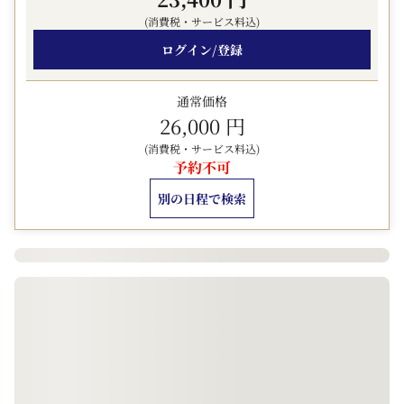
☆ 雪華模様をモチーフにした客室デザイン
(消費税・サービス料込)
▼ 大浴場のご案内 ▼
ログイン/登録
ホテル2F 営業時間 15:00－25:00／5:30－10:00
男湯にサウナ、女湯にジェットバスをご用意。お寛ぎいた
通常価格
だけるスパラウンジも備えております。
26,000 円
▼ 駐車場のご利用について ▼
(消費税・サービス料込)
予約不可
立体駐車場の収容台数は30台。予約制ではなく、先着順
のご案内となります。
別の日程で検索
満車の際は近隣駐車場をご利用くださいませ。
・収容可能サイズ：全長5.0m、幅2.0m、高さ1.5m、総
重量2.5t、最低地上高11.0cm
・駐車料金：1泊につき2,000円（当日15時から翌11時ま
で）
▼ ご案内事項 ▼
・チェックイン時にJMBカードをご提示ください。
・日本航空以外の航空会社のマイルは積算されません。
・ご利用日から2～3か月後にお客様のマイル口座に反映