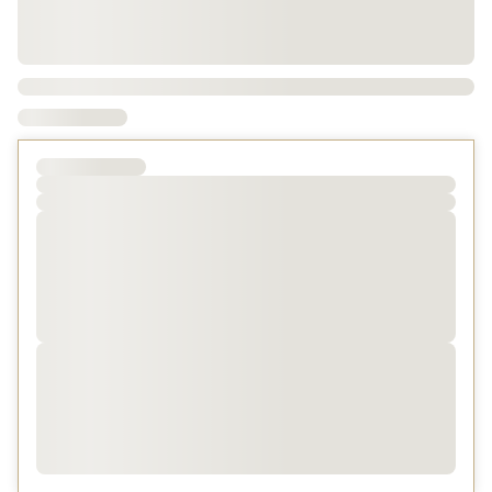
されます。
・マイルの積算は、会員ご本人が宿泊した部屋のみが対象
となります。
・その他、ご案内等につきましては下記URLよりお入り
頂き、ご確認下さい。
https://okura.com/ja/japan-airlines/
・JALクーポンでお支払いいただけます。
・2026年4月から導入の宿泊税につきましては別途現地に
てお支払いいただきます。