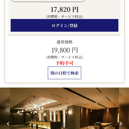
再度チェックインをお願いしておりますので、あらかじめ
17,820 円
ご了承願います。
(消費税・サービス料込)
◆ キャンセルポリシー ◆
ログイン/登録
・ご宿泊日当日 ： ご宿泊代金の80％
・不泊 ： ご宿泊代金の100％
通常価格
▼ 客室のこだわりポイント ▼
19,800 円
☆ 広さは全室ゆったり21平米以上
(消費税・サービス料込)
☆ 理想の体圧分散を生み出すシモンズ社ポケットコイル
予約不可
マットレス
別の日程で検索
☆ ミラーリング機能搭載の43インチ4K対応テレビ
☆ ネスプレッソコーヒーメーカー（無料）
☆ ミネラルウォーター（無料）
☆ お好みの温度に調節可能な個別空調
☆ 加湿機能付き空気清浄機
☆ 雪華模様をモチーフにした客室デザイン
▼ 大浴場のご案内 ▼
ホテル2F 営業時間 15:00－25:00／5:30－10:00