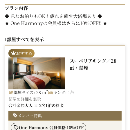
プラン内容
◆ 急なお泊りもOK！疲れを癒す大浴場あり ◆
★ One Harmonyの会員様はさらに10%OFF!! ★
当日予約限定のショートステイプランを特別料金でご案
1部屋すべてを表示
内！
室数限定ですのでご予約はお早めに。
おすすめ
旅の疲れを癒してくれる大浴場は深夜25時までご利用可
スーペリアキング／28
能！
㎡・禁煙
さらに、男性用にサウナ、女性用にジェットバスをご用
意。
2
部屋サイズ: 28 m
キング: 1台
全室に無料でご利用いただけるコーヒーメーカーもご用意
部屋の詳細を表示
しておりますのでごゆっくりお過ごしください。
合計金額
大人 × 2名
1泊の料金
■お申込みについて
メンバー特典
・本プランは1泊限定となります。連泊をご希望される場
合でも1度チェックアウトをしていただき、
One Harmony 会員価格 10%OFF