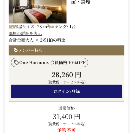
㎡・禁煙
・2026年4月から導入の宿泊税につきましては別途現地に
・不泊 ： ご宿泊代金の100％
てお支払いいただきます。
▼ 朝食のご案内 ▼
ホテル1F「カフェ コントレイル」 営業時間 6:30－
2
部屋サイズ: 28 m
キング: 1台
10:00（最終入店9:00）
部屋の詳細を表示
和食・洋食をブッフェスタイルでご用意しております。
合計金額
大人 × 2名
1泊の料金
※添い寝のお子様は無料でお召し上がりいただけます
メンバー特典
▼ 客室のこだわりポイント ▼
☆ 広さは全室ゆったり21平米以上
One Harmony 会員価格 10%OFF
☆ 理想の体圧分散を生み出すシモンズ社ポケットコイル
28,260 円
マットレス
(消費税・サービス料込)
☆ ミラーリング機能搭載の43インチ4K対応テレビ
☆ ネスプレッソコーヒーメーカー（無料）
ログイン/登録
☆ ミネラルウォーター（無料）
☆ お好みの温度に調節可能な個別空調
通常価格
☆ 加湿機能付き空気清浄機
31,400 円
▼ 大浴場のご案内 ▼
(消費税・サービス料込)
予約不可
ホテル2F 営業時間 15:00－25:00／5:30－10:00