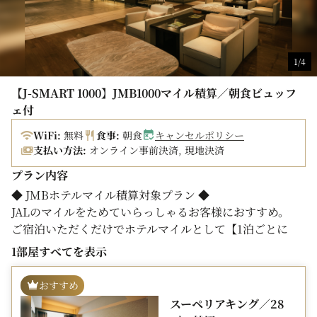
男湯にサウナ、女湯にジェットバスをご用意。お寛ぎいた
だけるスパラウンジも備えております。
▼ 駐車場のご利用について ▼
1/4
・立体駐車場の収容台数30台
・収容可能サイズ:全長5.0m、幅2.0m、高さ1.5m、総重
【J-SMART 1000】JMB1000マイル積算／朝食ビュッフ
量2.5t、最低地上高11.0cm
ェ付
・予約制ではなく、先着順のご案内となります
WiFi:
無料
食事:
朝食
キャンセルポリシー
・満車の際は近隣駐車場をご利用ください
支払い方法:
オンライン事前決済, 現地決済
・駐車料金：1泊(当日15時から翌11時まで)につき2,000円
プラン内容
▼ ご案内事項 ▼
◆ JMBホテルマイル積算対象プラン ◆
・ご到着時にクレジットカードのご提示、もしくは前受け
JALのマイルをためていらっしゃるお客様におすすめ。
金をお預かりいたします。予めご了承くださいませ。(事
ご宿泊いただくだけでホテルマイルとして【1泊ごとに
前WEB決済のお客様を除く）
1000マイル】がたまります。
1部屋すべてを表示
・One Harmony会員ポイントは会員様ご本人がお支払を
した場合に積算されます。ご到着時に会員カードをご提示
◆ キャンセルポリシー ◆
おすすめ
くださいませ。
・ご宿泊日の前日 ： ご宿泊代金の20％
スーペリアキング／28
・JALクーポンでお支払いいただけます。
・ご宿泊日当日 ： ご宿泊代金の80％