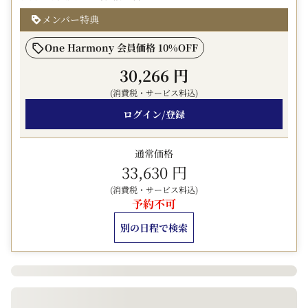
合は別途駐車料金が発生いたします
・トイーゴパーキング限定プランの為、その他契約駐車場
メンバー特典
をご利用いただいた場合は、追加代金200円を頂戴いたし
One Harmony 会員価格 10%OFF
ます
・一部大型車・バイクはご利用いただけません
30,266 円
・不明点は当ホテルまでお問合せください
(消費税・サービス料込)
……………………………………………………………………
ログイン/登録
…
お食事なしのスタンダード素泊まりプランです。
最終チェックインは29時半！
通常価格
お食事は自由にお楽しみいただけますので、しっかり観光
33,630 円
をしたい方や
(消費税・サービス料込)
チェックインが遅くなる方、朝はゆっくり寝ていたい方に
予約不可
オススメです。
別の日程で検索
□■客室■□
全室高速ネット接続無料(Wi-Fi/有線LAN)
空気清浄機（加湿機能あり）・ズボンプレッサー（シング
ルのみ）・マイナスイオンドライヤー完備