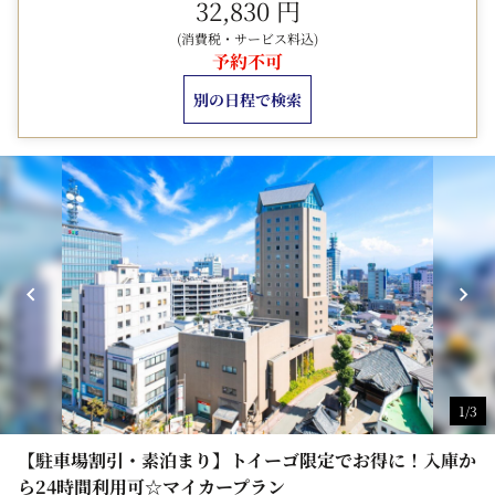
32,830 円
【14:00チェックイン】 追加室料500円/名
※アーリーチェックイン選択時の追加室料は予約時の合計
(消費税・サービス料込)
予約不可
金額に含まれていません。
※One Harmony会員特典のアーリーチェックイン
別の日程で検索
(14:00)特典は当日の状況によりご提供の特典です。
※予約時にアーリーチェックインを選択した場合は無料特
典対象外となりますので予めご了承ください。
■2025年6月16日より、連泊でご宿泊のお客様を対象に、
館内でご利用いただける「館内利用券（500円分）」を進
呈いたします！
詳細は
こちら
■キャンセルポリシー■
１日前 宿泊料金の 20%
当日（午前） 宿泊料金の 80%
1/3
当日（午後） 宿泊料金の 100%
不泊 （無連絡の場合） 宿泊料金の100%
【駐車場割引・素泊まり】トイーゴ限定でお得に！入庫か
2026年6月1日ご宿泊分より、食事代を除いた宿泊料が税
ら24時間利用可☆マイカープラン