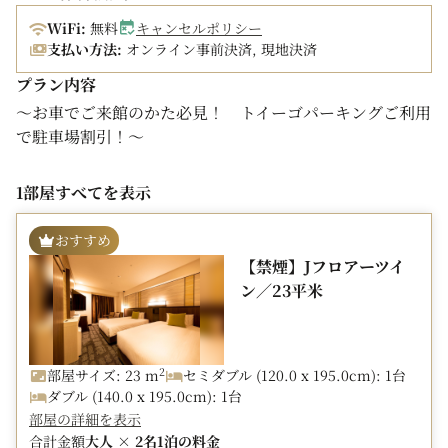
抜6000円以上の場合、長野県条例に基づく宿泊税として
WiFi:
無料
キャンセルポリシー
お一人様1泊200円を別途現地にて申し受けます。
支払い方法:
オンライン事前決済, 現地決済
プラン内容
～お車でご来館のかた必見！ トイーゴパーキングご利用
で駐車場割引！～
＜プラン特典＞
1部屋すべてを表示
・トイーゴパーキングご利用限定 通常1000円⇒800円で
入庫から24時間ご利用可能
おすすめ
（立体駐車場）駐車可能台数 430台 ホテルより徒歩2
【禁煙】Jフロアーツイ
分
ン／23平米
TOiGO(トイーゴ）パーキングの
リンク
はこちら！
※注意事項
2
部屋サイズ: 23 m
セミダブル (120.0 x 195.0cm): 1台
・契約駐車場の為、チェックイン時に駐車券の提示をお願
ダブル (140.0 x 195.0cm): 1台
いいたします
部屋の詳細を表示
・入庫から24時間利用可能ですが、途中で入出庫する場
合計金額
大人 × 2名
1泊の料金