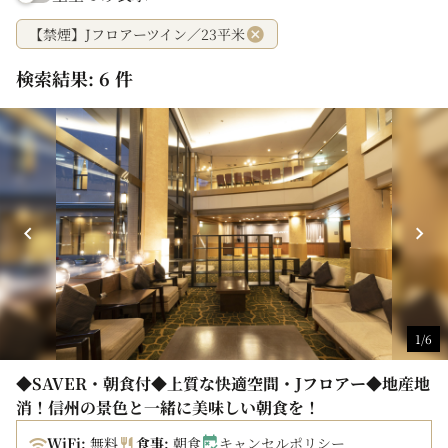
【禁煙】Jフロアーツイン／23平米
検索結果: 6 件
1/6
◆SAVER・朝食付◆上質な快適空間・Jフロアー◆地産地
消！信州の景色と一緒に美味しい朝食を！
WiFi:
無料
食事:
朝食
キャンセルポリシー