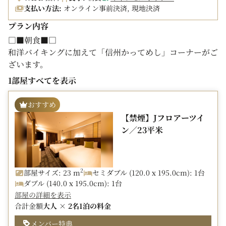
支払い方法:
オンライン事前決済, 現地決済
プラン内容
□■朝食■□
和洋バイキングに加えて「信州かってめし」コーナーがご
ざいます。
色々なお惣菜が楽しめる信州食材にこだわった朝ごはんを
1部屋すべてを表示
ホテル最上階にて信州の風景と共にお楽しみ下さい。
晴れた日には遠く北アルプスが臨めます。
おすすめ
【禁煙】Jフロアーツイ
時間：6:30～9:30（L.O.9:10)
ン／23平米
※喫食人数が多い場合はチェックイン時に整理券を配布
し、時間指定(50分制)での入場となる場合がございます
□■客室■□
2
部屋サイズ: 23 m
セミダブル (120.0 x 195.0cm): 1台
落ち着いた色調のお部屋にはシモンズ製のベッドをご用
ダブル (140.0 x 195.0cm): 1台
意。
部屋の詳細を表示
デュベタイプのベッドカバーでぐっすりお休み下さい。
合計金額
大人 × 2名
1泊の料金
全室高速ネット接続無料(Wi-Fi/有線LAN)
メンバー特典