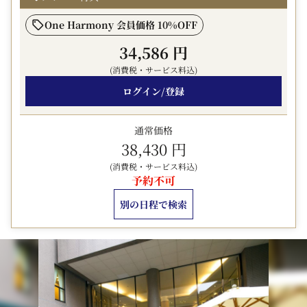
空気清浄機・ズボンプレッサー・マイナスイオンドライヤ
One Harmony 会員価格 10%OFF
ー完備
34,586 円
高層階のお部屋では遮るものがなく、
信州の山々が魅せる景色を愉しんでいただけます。
(消費税・サービス料込)
ログイン/登録
□■駐車場■□
ホテル隣接駐車場は先着順です。（1,000円/泊）
通常価格
満車の場合は近くの契約駐車場をご案内致します。
38,430 円
□■館内のご案内■□
(消費税・サービス料込)
・自動販売機・コインランドリー（1F）
予約不可
・バー「モエ」（B1F）
別の日程で検索
・中国レストラン「美麗華」（2F）
・喫煙コーナー（2F）
□■マイレージ■□
当プランはJALマイレージ積算対象外です。
□■アーリーチェックイン■□