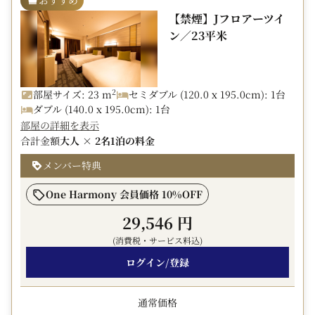
高層階のお部屋では遮るものがなく、
不泊 （無連絡の場合） 宿泊料金の100%
【禁煙】Jフロアーツイ
信州の山々が魅せる景色を愉しんでいただけます。
ン／23平米
2026年6月1日ご宿泊分より、食事代を除いた宿泊料が税
□■駐車場■□
抜6000円以上の場合、長野県条例に基づく宿泊税として
ホテル隣接駐車場は先着順です。（1,000円/泊）
お一人様1泊200円を別途現地にて申し受けます。
満車の場合は近くの契約駐車場をご案内致します。
2
部屋サイズ: 23 m
セミダブル (120.0 x 195.0cm): 1台
ダブル (140.0 x 195.0cm): 1台
□■館内のご案内■□
部屋の詳細を表示
・自動販売機・コインランドリー（1F）
合計金額
大人 × 2名
1泊の料金
・バー「モエ」（B1F）
・中国レストラン「美麗華」（2F）
メンバー特典
・喫煙コーナー（2F）
One Harmony 会員価格 10%OFF
□■マイレージ■□
29,546 円
当プランはJALマイレージ積算対象外です。
(消費税・サービス料込)
□■アーリーチェックイン■□
ログイン/登録
到着時刻で15:00より前を選択した場合は追加室料が発生
します。
通常価格
【13:00チェックイン】 追加室料1,000円/名