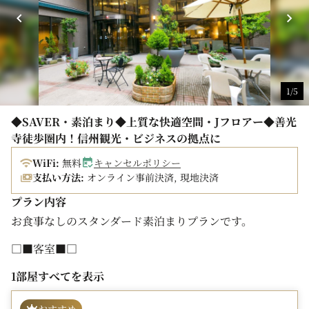
到着時刻で15:00より前を選択した場合は追加室料が発生
します。
【13:00チェックイン】 追加室料1,000円/名
【14:00チェックイン】 追加室料500円/名
※アーリーチェックイン選択時の追加室料は予約時の合計
金額に含まれていません。
1/5
※One Harmony会員特典のアーリーチェックイン
(14:00)特典は当日の状況によりご提供の特典です。
◆SAVER・素泊まり◆上質な快適空間・Jフロアー◆善光
※予約時にアーリーチェックインを選択した場合は無料特
寺徒歩圏内！信州観光・ビジネスの拠点に
典対象外となりますので予めご了承ください。
WiFi:
無料
キャンセルポリシー
支払い方法:
オンライン事前決済, 現地決済
■2025年6月16日より、連泊でご宿泊のお客様を対象に、
館内でご利用いただける「館内利用券（500円分）」を進
プラン内容
呈いたします！
お食事なしのスタンダード素泊まりプランです。
詳細は
こちら
□■客室■□
■キャンセルポリシー■
全室高速ネット接続無料(Wi-Fi/有線LAN)
１日前 宿泊料金の 20%
1部屋すべてを表示
空気清浄機・ズボンプレッサー・マイナスイオンドライヤ
当日（午前） 宿泊料金の 80%
ー完備
当日（午後） 宿泊料金の 100%
おすすめ