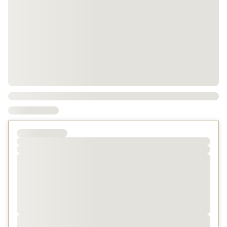
□■周辺観光■□
当館を拠点に白馬・志賀・戸隠の3エリアに約60分でアク
セス。
・善光寺・・徒歩約20分・バス5分
・戸隠神社・・車で約40分
・白馬・・車で約40分
・北志賀高原・・車で約60分
□■マイレージ■□
当プランはJALマイレージ積算対象外です。
■2025年6月16日より、連泊でご宿泊のお客様を対象に、
館内でご利用いただける「館内利用券（500円分）」を進
呈いたします！詳細は
こちら
□■アーリーチェックイン■□
到着時刻で15:00より前を選択した場合は追加室料が発生
します。
【13:00チェックイン】 追加室料1,000円/名