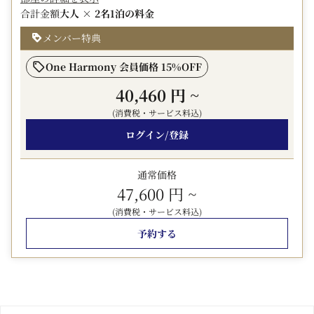
合計金額
大人 × 2名
1泊の料金
ンアップ。
▼朝食会場▼
メンバー特典
Cafe Contrail(カフェ コントレイル)(1F)
6:30～10:00(ラストオーダー9:30）
One Harmony 会員価格 15%OFF
ブッフェスタイル
40,460 円
~
◎当プランは、JALマイレージバンク（JMB）ホテルマイ
(消費税・サービス料込)
ルのみ積算対象です。
ログイン/登録
マイルは1室につき1名に限り、1泊あたりで積算されま
す。JMB以外のマイル積算はいたしかねます。
通常価格
（複数室＝1会員につき1室まで）
47,600 円
~
◎チェックイン時に必ずJMBカードまたはJALカードをご
提示の上、
(消費税・サービス料込)
「マイル積算希望」の旨をスタッフへお申し出くださいま
予約する
せ。
One Harmony 上位ステータス会員の場合、JMBボーナ
スマイルが積算されます。
ご到着時に会員番号をご提示ください。