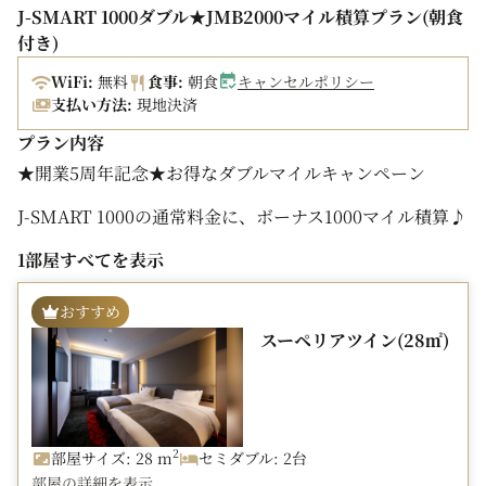
J-SMART 1000ダブル★JMB2000マイル積算プラン(朝食
付き)
WiFi:
無料
食事:
朝食
キャンセルポリシー
支払い方法:
現地決済
プラン内容
★開業5周年記念★お得なダブルマイルキャンペーン
J-SMART 1000の通常料金に、ボーナス1000マイル積算♪
期間限定！！ 1泊1室ごとに2000マイルたまる ダブルマイ
1部屋すべてを表示
ルプランをご用意いたしました★
予約・宿泊期間：2026年3月5日(木)～2026年8月31日(月)
おすすめ
スーペリアツイン(28㎡)
～「好き」が見つかる朝食ブッフェ～
ふんわり焼き上げた「フレンチトースト」や、爽やかな酸
味と
スパイスの香り広がる「モーニングカレー」、日替わりの
2
部屋サイズ: 28 m
セミダブル: 2台
ヌードルなど、
部屋の詳細を表示
その日の気分に寄り添い、「好き」がきっと見つかるライ