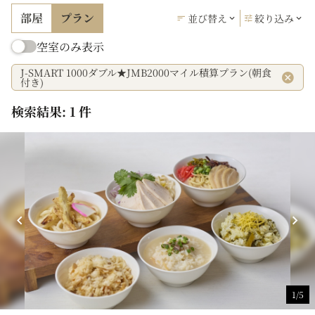
部屋
プラン
並び替え
絞り込み
空室のみ表示
J-SMART 1000ダブル★JMB2000マイル積算プラン(朝食
付き)
検索結果: 1 件
1/5